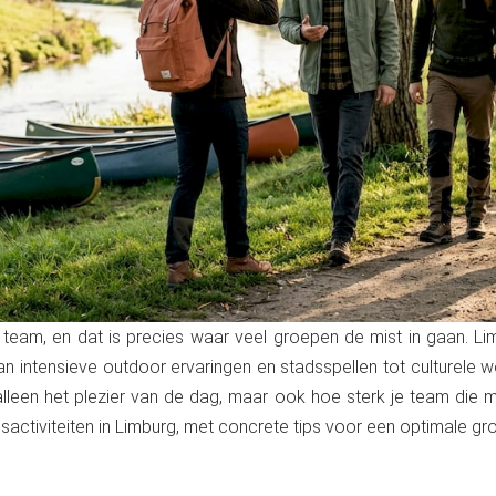
lk team, en dat is precies waar veel groepen de mist in gaan. Lim
van intensieve outdoor ervaringen en stadsspellen tot culturele
alleen het plezier van de dag, maar ook hoe sterk je team die 
sactiviteiten in Limburg, met concrete tips voor een optimale g