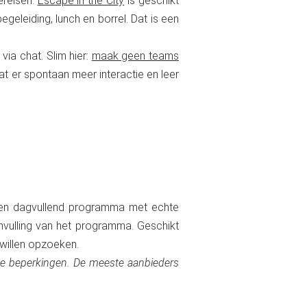
ereisen.
Escape in the City
is geschikt
geleiding, lunch en borrel. Dat is een
via chat. Slim hier:
maak geen teams
t er spontaan meer interactie en leer
 een dagvullend programma met echte
invulling van het programma. Geschikt
willen opzoeken.
ke beperkingen. De meeste aanbieders