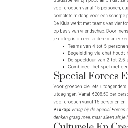
Stadsspellen zijn populair omdat ze
voor groepen vanaf 15 personen, duurt
complete middag voor een scherpe pr
De Kluis werkt met teams van vier tot
op basis van vriendschap
. Door mens
je collega’s op een andere manier ke
Teams van 4 tot 5 personen
Begeleiding via chat houdt h
De speelduur van 2 tot 2,5 
Combineer het spel met een 
Special Forces 
Voor groepen die iets uitdagenders
uitdagingen.
Vanaf €208,50 per pers
voor groepen vanaf 15 personen en in
Pro-tip:
Vraag bij de Special Forces
denken graag mee, maar alleen als je h
Culturele En Cre