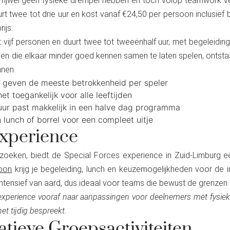
 vrijwel geen fysieke drempel hebben en toch volop teamwork v
 twee tot drie uur en kost vanaf €24,50 per persoon inclusief be
ijs.
 vijf personen en duurt twee tot tweeënhalf uur, met begeleiding 
en die elkaar minder goed kennen samen te laten spelen, ontstaa
nnen.
 geven de meeste betrokkenheid per speler
et toegankelijk voor alle leeftijden
uur past makkelijk in een halve dag programma
lunch of borrel voor een compleet uitje
Experience
 zoeken, biedt de Special Forces experience in Zuid-Limburg
oon
krijg je begeleiding, lunch en keuzemogelijkheden voor de 
tensief van aard, dus ideaal voor teams die bewust de grenzen 
 experience vooraf naar aanpassingen voor deelnemers met fysie
et tijdig bespreekt.
atieve Groepsactiviteiten