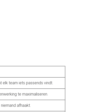
t elk team iets passends vindt.
enwerking te maximaliseren.
t niemand afhaakt.