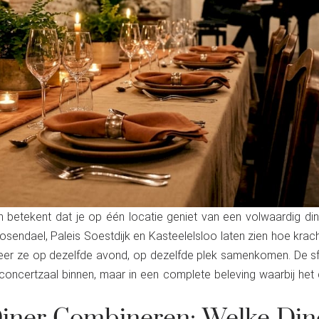
 betekent dat je op één locatie geniet van een volwaardig dine
osendael, Paleis Soestdijk en Kasteelelsloo laten zien hoe krac
eer ze op dezelfde avond, op dezelfde plek samenkomen. De sfe
en concertzaal binnen, maar in een complete beleving waarbij het