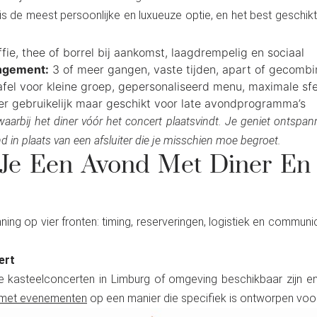
s de meest persoonlijke en luxueuze optie, en het best geschi
fie, thee of borrel bij aankomst, laagdrempelig en sociaal
ngement:
3 of meer gangen, vaste tijden, apart of gecombi
afel voor kleine groep, gepersonaliseerd menu, maximale sf
r gebruikelijk maar geschikt voor late avondprogramma’s
aarbij het diner vóór het concert plaatsvindt. Je geniet ontspa
 in plaats van een afsluiter die je misschien moe begroet.
 Je Een Avond Met Diner En
ng op vier fronten: timing, reserveringen, logistiek en communic
ert
 kasteelconcerten in Limburg of omgeving beschikbaar zijn en 
g met evenementen
op een manier die specifiek is ontworpen voo