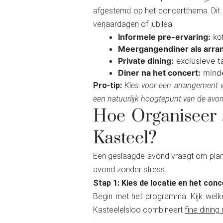
afgestemd op het concertthema. Dit i
verjaardagen of jubilea.
Informele pre-ervaring:
kof
Meergangendiner als arra
Private dining:
exclusieve t
Diner na het concert:
minde
Pro-tip:
Kies voor een arrangement w
een natuurlijk hoogtepunt van de avond
Hoe Organiseer
Kasteel?
Een geslaagde avond vraagt om planni
avond zonder stress.
Stap 1: Kies de locatie en het conc
Begin met het programma. Kijk welke
Kasteelelsloo combineert
fine dinin