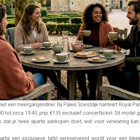
et een meergangendiner. Bij Paleis Soestdijk hanteert Royal Pa
:00 tot circa 19:45, prijs €135 exclusief concertticket. Dit mod
 is dat je twee aparte aankopen doet, wat voor verwarring kan 
aarbij een exclusieve tafel gereserveerd wordt voor een kle