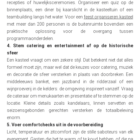
recepties of huwelijksceremonies. Organiseer een quiz op de
binnenplaats, een diner bij kaarslicht in de kasteeltuin of een
teambuilding langs het water. Voor een
feest organiseren kasteel
met meer dan 200 personen is de buitenruimte bovendien een
praktische oplossing voor de overgang tussen
programmaonderdelen.
4. Stem catering en entertainment af op de historische
sfeer
Een kasteel vraagt om een zekere stijl. Dat betekent niet dat alles
formeel moet zijn, maar wel dat de keuzes voor catering, muziek
en decoratie de sfeer versterken in plaats van doorbreken. Een
middeleeuws banket, een jazzband in de ridderzaal of een
wijnproeverij in de kelders: de omgeving inspireert vanzelf. Vraag
de cateraar om menukaarten en presentatie af te stemmen op de
locatie. Kleine details zoals kandelaars, linnen servetten en
seizoensgebonden gerechten versterken de totaalbeleving
enorm.
5. Voer comfortchecks uit in de voorbereiding
Licht, temperatuur en zitcomfort zijn de stille saboteurs van elk
evenement. Gasten die het te warm of te koud hebben, of die na