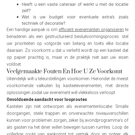
Heeft u een vaste cateraar of werkt u met de locatie
zelf?
Wat is uw budget voor eventuele extra’s zoals
techniek of decoratie?
Een handige aanpak is om
efficiënt evenementen organiseren
te
benaderen als een gestructureerd besluitvormingsproces: stel
uw prioriteiten op volgorde van belang en toets elke locatie
daaraan. Zo voorkomt u dat u verliefd wordt op een kasteel dat
op papier prachtig is, maar in de praktijk niet aan uw eisen
voldoet.
Veelgemaakte Fouten En Hoe U Ze Voorkomt
Uiteindelijk wilt u teleurstellingen voorkomen. Hieronder de meest
voorkomende valkuilen bij kasteelevenementen, met directe
oplossingen zodat uw evenement wél vlekkeloos verloopt.
Onvoldoende aandacht voor looproutes
Kastelen zijn niet ontworpen als evenementenlocatie. Smalle
doorgangen, steile trappen en onverwachte niveauverschillen
kunnen voor problemen zorgen, zeker bij avondprogramma’s of
als gasten na het diner willen bewegen tussen ruimtes. Loop de
volledige route van aankomst tot vertrek door en noteer elk