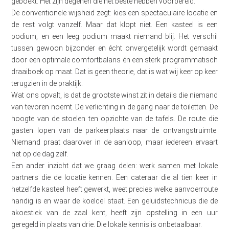
geboekt. Het zijn degenen die het beste hebben voorbereid.
De conventionele wijsheid zegt: kies een spectaculaire locatie en
de rest volgt vanzelf. Maar dat klopt niet. Een kasteel is een
podium, en een leeg podium maakt niemand blij. Het verschil
tussen gewoon bijzonder en écht onvergetelijk wordt gemaakt
door een optimale comfortbalans én een sterk programmatisch
draaiboek op maat. Dat is geen theorie, dat is wat wij keer op keer
terugzien in de praktijk.
Wat ons opvalt, is dat de grootste winst zit in details die niemand
van tevoren noemt. De verlichting in de gang naar de toiletten. De
hoogte van de stoelen ten opzichte van de tafels. De route die
gasten lopen van de parkeerplaats naar de ontvangstruimte.
Niemand praat daarover in de aanloop, maar iedereen ervaart
het op de dag zelf.
Een ander inzicht dat we graag delen: werk samen met lokale
partners die de locatie kennen. Een cateraar die al tien keer in
hetzelfde kasteel heeft gewerkt, weet precies welke aanvoerroute
handig is en waar de koelcel staat. Een geluidstechnicus die de
akoestiek van de zaal kent, heeft zijn opstelling in een uur
geregeld in plaats van drie. Die lokale kennis is onbetaalbaar.