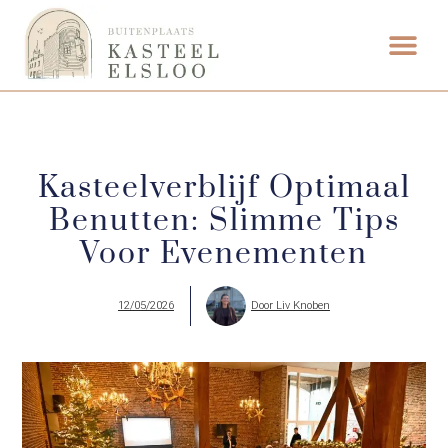
FOOD & DRINK
WEDDING VENUE
Kasteelverblijf Optimaal
Benutten: Slimme Tips
Voor Evenementen
12/05/2026
Door
Liv Knoben