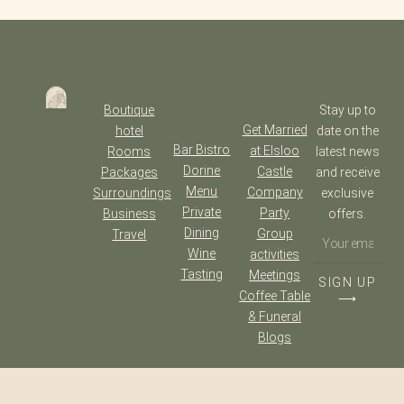
Boutique
Stay up to
Get Married
hotel
date on the
Bar Bistro
at Elsloo
Rooms
latest news
Dorine
Castle
Packages
and receive
Menu
Company
Surroundings
exclusive
Private
Party
Business
offers.
Dining
Group
Travel
Wine
activities
Tasting
Meetings
SIGN UP
Coffee Table
⟶
& Funeral
Blogs