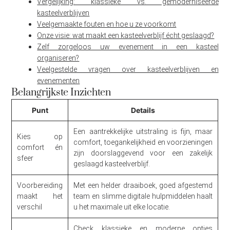
Vergelijking: klassieke vs. gemoderniseerde
kasteelverblijven
Veelgemaakte fouten en hoe u ze voorkomt
Onze visie: wat maakt een kasteelverblijf écht geslaagd?
Zelf zorgeloos uw evenement in een kasteel
organiseren?
Veelgestelde vragen over kasteelverblijven en
evenementen
Belangrijkste Inzichten
Punt
Details
Een aantrekkelijke uitstraling is fijn, maar
Kies op
comfort, toegankelijkheid en voorzieningen
comfort én
zijn doorslaggevend voor een zakelijk
sfeer
geslaagd kasteelverblijf.
Voorbereiding
Met een helder draaiboek, goed afgestemd
maakt het
team en slimme digitale hulpmiddelen haalt
verschil
u het maximale uit elke locatie.
Check klassieke en moderne opties