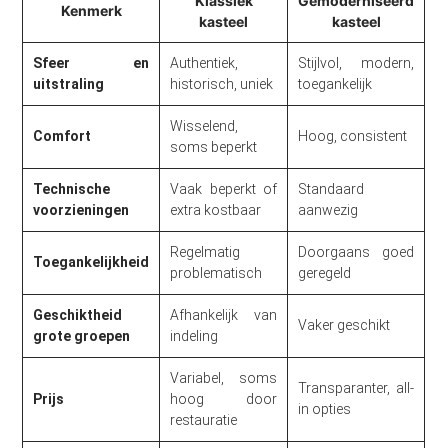
Klassiek
Gemoderniseerd
Kenmerk
kasteel
kasteel
Sfeer en
Authentiek,
Stijlvol, modern,
uitstraling
historisch, uniek
toegankelijk
Wisselend,
Comfort
Hoog, consistent
soms beperkt
Technische
Vaak beperkt of
Standaard
voorzieningen
extra kostbaar
aanwezig
Regelmatig
Doorgaans goed
Toegankelijkheid
problematisch
geregeld
Geschiktheid
Afhankelijk van
Vaker geschikt
grote groepen
indeling
Variabel, soms
Transparanter, all-
Prijs
hoog door
in opties
restauratie