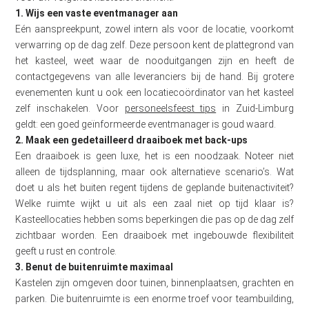
1. Wijs een vaste eventmanager aan
Eén aanspreekpunt, zowel intern als voor de locatie, voorkomt
verwarring op de dag zelf. Deze persoon kent de plattegrond van
het kasteel, weet waar de nooduitgangen zijn en heeft de
contactgegevens van alle leveranciers bij de hand. Bij grotere
evenementen kunt u ook een locatiecoördinator van het kasteel
zelf inschakelen. Voor
personeelsfeest tips
in Zuid-Limburg
geldt: een goed geïnformeerde eventmanager is goud waard.
2. Maak een gedetailleerd draaiboek met back-ups
Een draaiboek is geen luxe, het is een noodzaak. Noteer niet
alleen de tijdsplanning, maar ook alternatieve scenario’s. Wat
doet u als het buiten regent tijdens de geplande buitenactiviteit?
Welke ruimte wijkt u uit als een zaal niet op tijd klaar is?
Kasteellocaties hebben soms beperkingen die pas op de dag zelf
zichtbaar worden. Een draaiboek met ingebouwde flexibiliteit
geeft u rust en controle.
3. Benut de buitenruimte maximaal
Kastelen zijn omgeven door tuinen, binnenplaatsen, grachten en
parken. Die buitenruimte is een enorme troef voor teambuilding,