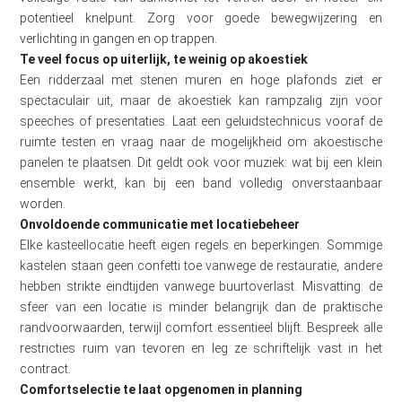
potentieel knelpunt. Zorg voor goede bewegwijzering en
verlichting in gangen en op trappen.
Te veel focus op uiterlijk, te weinig op akoestiek
Een ridderzaal met stenen muren en hoge plafonds ziet er
spectaculair uit, maar de akoestiek kan rampzalig zijn voor
speeches of presentaties. Laat een geluidstechnicus vooraf de
ruimte testen en vraag naar de mogelijkheid om akoestische
panelen te plaatsen. Dit geldt ook voor muziek: wat bij een klein
ensemble werkt, kan bij een band volledig onverstaanbaar
worden.
Onvoldoende communicatie met locatiebeheer
Elke kasteellocatie heeft eigen regels en beperkingen. Sommige
kastelen staan geen confetti toe vanwege de restauratie, andere
hebben strikte eindtijden vanwege buurtoverlast. Misvatting: de
sfeer van een locatie is minder belangrijk dan de praktische
randvoorwaarden, terwijl comfort essentieel blijft. Bespreek alle
restricties ruim van tevoren en leg ze schriftelijk vast in het
contract.
Comfortselectie te laat opgenomen in planning