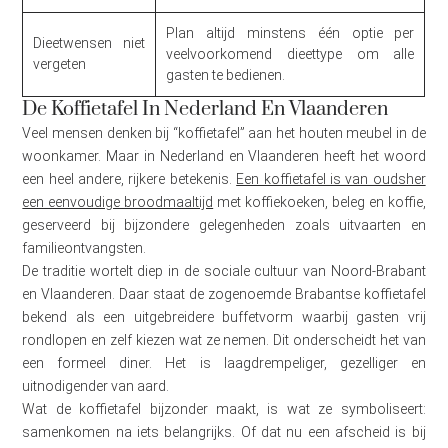
Plan altijd minstens één optie per
Dieetwensen niet
veelvoorkomend dieettype om alle
vergeten
gasten te bedienen.
De Koffietafel In Nederland En Vlaanderen
Veel mensen denken bij “koffietafel” aan het houten meubel in de
woonkamer. Maar in Nederland en Vlaanderen heeft het woord
een heel andere, rijkere betekenis.
Een koffietafel is van oudsher
een eenvoudige broodmaaltijd
met koffiekoeken, beleg en koffie,
geserveerd bij bijzondere gelegenheden zoals uitvaarten en
familieontvangsten.
De traditie wortelt diep in de sociale cultuur van Noord-Brabant
en Vlaanderen. Daar staat de zogenoemde Brabantse koffietafel
bekend als een uitgebreidere buffetvorm waarbij gasten vrij
rondlopen en zelf kiezen wat ze nemen. Dit onderscheidt het van
een formeel diner. Het is laagdrempeliger, gezelliger en
uitnodigender van aard.
Wat de koffietafel bijzonder maakt, is wat ze symboliseert:
samenkomen na iets belangrijks. Of dat nu een afscheid is bij