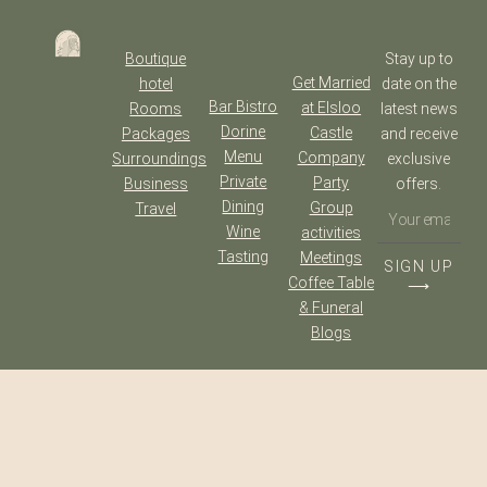
Boutique
Stay up to
Get Married
hotel
date on the
Bar Bistro
at Elsloo
Rooms
latest news
Dorine
Castle
Packages
and receive
Menu
Company
Surroundings
exclusive
Private
Party
Business
offers.
Dining
Group
Travel
Wine
activities
Tasting
Meetings
SIGN UP
Coffee Table
⟶
& Funeral
Blogs