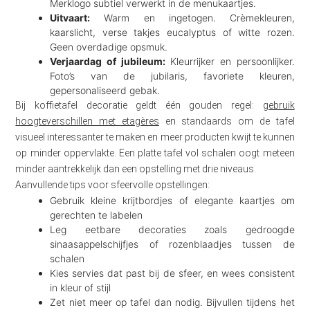
Merklogo subtiel verwerkt in de menukaartjes.
Uitvaart:
Warm en ingetogen. Crèmekleuren,
kaarslicht, verse takjes eucalyptus of witte rozen.
Geen overdadige opsmuk.
Verjaardag of jubileum:
Kleurrijker en persoonlijker.
Foto’s van de jubilaris, favoriete kleuren,
gepersonaliseerd gebak.
Bij koffietafel decoratie geldt één gouden regel:
gebruik
hoogteverschillen met etagères
en standaards om de tafel
visueel interessanter te maken en meer producten kwijt te kunnen
op minder oppervlakte. Een platte tafel vol schalen oogt meteen
minder aantrekkelijk dan een opstelling met drie niveaus.
Aanvullende tips voor sfeervolle opstellingen:
Gebruik kleine krijtbordjes of elegante kaartjes om
gerechten te labelen
Leg eetbare decoraties zoals gedroogde
sinaasappelschijfjes of rozenblaadjes tussen de
schalen
Kies servies dat past bij de sfeer, en wees consistent
in kleur of stijl
Zet niet meer op tafel dan nodig. Bijvullen tijdens het