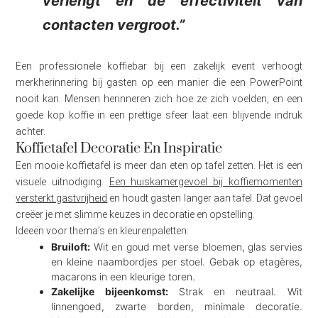
verlengt en de effectiviteit van
contacten vergroot.”
Een professionele koffiebar bij een zakelijk event verhoogt
merkherinnering bij gasten op een manier die een PowerPoint
nooit kan. Mensen herinneren zich hoe ze zich voelden, en een
goede kop koffie in een prettige sfeer laat een blijvende indruk
achter.
Koffietafel Decoratie En Inspiratie
Een mooie koffietafel is meer dan eten op tafel zetten. Het is een
visuele uitnodiging.
Een huiskamergevoel bij koffiemomenten
versterkt gastvrijheid
en houdt gasten langer aan tafel. Dat gevoel
creëer je met slimme keuzes in decoratie en opstelling.
Ideeën voor thema’s en kleurenpaletten:
Bruiloft:
Wit en goud met verse bloemen, glas servies
en kleine naambordjes per stoel. Gebak op etagères,
macarons in een kleurige toren.
Zakelijke bijeenkomst:
Strak en neutraal. Wit
linnengoed, zwarte borden, minimale decoratie.