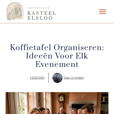
FOOD & DRINK
WEDDING VENUE
Koffietafel Organiseren:
Ideeën Voor Elk
Evenement
23/05/2026
Door
Liv Knoben