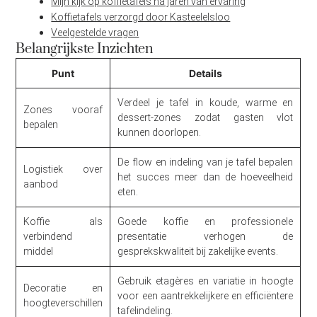
Mijn kijk op koffietafels na jaren van ervaring
Koffietafels verzorgd door Kasteelelsloo
Veelgestelde vragen
Belangrijkste Inzichten
Punt
Details
Verdeel je tafel in koude, warme en
Zones vooraf
dessert-zones zodat gasten vlot
bepalen
kunnen doorlopen.
De flow en indeling van je tafel bepalen
Logistiek over
het succes meer dan de hoeveelheid
aanbod
eten.
Koffie als
Goede koffie en professionele
verbindend
presentatie verhogen de
middel
gesprekskwaliteit bij zakelijke events.
Gebruik etagères en variatie in hoogte
Decoratie en
voor een aantrekkelijkere en efficiëntere
hoogteverschillen
tafelindeling.