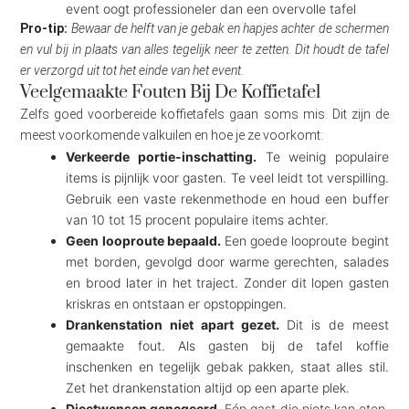
event oogt professioneler dan een overvolle tafel
Pro-tip:
Bewaar de helft van je gebak en hapjes achter de schermen
en vul bij in plaats van alles tegelijk neer te zetten. Dit houdt de tafel
er verzorgd uit tot het einde van het event.
Veelgemaakte Fouten Bij De Koffietafel
Zelfs goed voorbereide koffietafels gaan soms mis. Dit zijn de
meest voorkomende valkuilen en hoe je ze voorkomt:
Verkeerde portie-inschatting.
Te weinig populaire
items is pijnlijk voor gasten. Te veel leidt tot verspilling.
Gebruik een vaste rekenmethode en houd een buffer
van 10 tot 15 procent populaire items achter.
Geen looproute bepaald.
Een goede looproute begint
met borden, gevolgd door warme gerechten, salades
en brood later in het traject. Zonder dit lopen gasten
kriskras en ontstaan er opstoppingen.
Drankenstation niet apart gezet.
Dit is de meest
gemaakte fout. Als gasten bij de tafel koffie
inschenken en tegelijk gebak pakken, staat alles stil.
Zet het drankenstation altijd op een aparte plek.
Dieetwensen genegeerd.
Eén gast die niets kan eten,