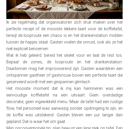
Ik zie regelmatig dat organisatoren zich druk maken over het
perfecte recept of de mooiste lekkere taart voor de koffietafel,
terwijl de looproute een chaos is en het drankenstation midden
tussen de hapjes staat. Gasten voelen die onrust, ook als ze het
niet expliciet benoemen.
Wat ik heb geleerd: bereid het skelet voor en laat de rest los.
Bepaal de zones, de looproute en het drankenstation.
Daarbinnen mag het improviserend zijn. Gasten waarderen een
ontspannen gastheer of gastvrouw boven een perfecte taart die
geserveerd wordt met een gespannen glimlach.
Het mooiste moment dat ik mij kan herinneren was een
eenvoudige koffietafel na een uitvaart. Geen overdadige
decoratie, geen ingewikkeld menu. Maar de tafel had een rustige
flow, het personeel was aanwezig zonder opdringerig te zijn, en
de koffie was uitstekend. Gasten bleven een uur langer dan
gepland. Dat is waar het om gaat.
Mijn onconventionele tip: plan bewust een lege plek op tafel. Een