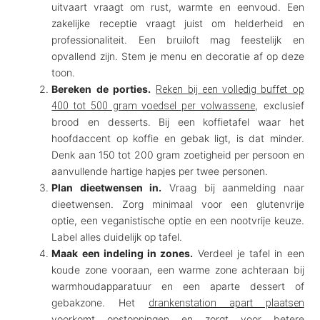
uitvaart vraagt om rust, warmte en eenvoud. Een
zakelijke receptie vraagt juist om helderheid en
professionaliteit. Een bruiloft mag feestelijk en
opvallend zijn. Stem je menu en decoratie af op deze
toon.
Bereken de porties.
Reken bij een volledig buffet op
, exclusief
400 tot 500 gram voedsel per volwassene
brood en desserts. Bij een koffietafel waar het
hoofdaccent op koffie en gebak ligt, is dat minder.
Denk aan 150 tot 200 gram zoetigheid per persoon en
aanvullende hartige hapjes per twee personen.
Plan dieetwensen in.
Vraag bij aanmelding naar
dieetwensen. Zorg minimaal voor een glutenvrije
optie, een veganistische optie en een nootvrije keuze.
Label alles duidelijk op tafel.
Maak een indeling in zones.
Verdeel je tafel in een
koude zone vooraan, een warme zone achteraan bij
warmhoudapparatuur en een aparte dessert of
gebakzone. Het
drankenstation apart plaatsen
voorkomt opstoppingen en zorgt voor betere