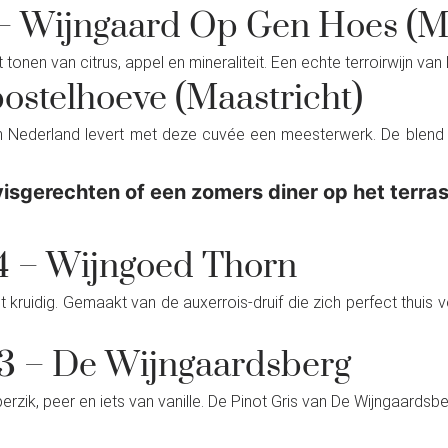
g – Wijngaard Op Gen Hoes (M
 tonen van citrus, appel en mineraliteit. Een echte terroirwijn v
postelhoeve (Maastricht)
Nederland levert met deze cuvée een meesterwerk. De blend van
 visgerechten of een zomers diner op het terras
24 – Wijngoed Thorn
ht kruidig. Gemaakt van de auxerrois-druif die zich perfect thuis v
23 – De Wijngaardsberg
erzik, peer en iets van vanille. De Pinot Gris van De Wijngaardsber