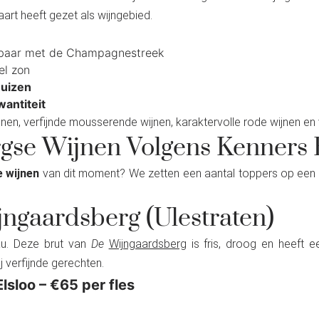
aart heeft gezet als wijngebied.
jkbaar met de Champagnestreek
l zon
huizen
wantiteit
 wijnen, verfijnde mousserende wijnen, karaktervolle rode wijnen e
gse Wijnen Volgens Kenners 
 wijnen
van dit moment? We zetten een aantal toppers op een rij
ijngaardsberg (Ulestraten)
au. Deze brut van
De
Wijngaardsberg
is fris, droog en heeft 
j verfijnde gerechten.
Elsloo – €65 per fles