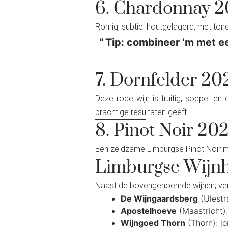
6. Chardonnay 2
Romig, subtiel houtgelagerd, met ton
Tip: combineer ‘m met e
7. Dornfelder 2
Deze rode wijn is fruitig, soepel en
prachtige resultaten geeft.
8. Pinot Noir 20
Een zeldzame Limburgse Pinot Noir met
Limburgse Wijnh
Naast de bovengenoemde wijnen, verdi
De Wijngaardsberg
(Ulestr
Apostelhoeve
(Maastricht)
Wijngoed Thorn
(Thorn): j