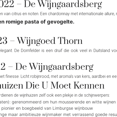
022 – De Wijngaardsberg
en van citrus en noten. Een chardonnay met internationale allur
en romige pasta of gevogelte.
023 – Wijngoed Thorn
 elegant. De Dornfelder is een druif die ook veel in Duitsland
22 – De Wijngaardsberg
 finesse. Licht robijnrood, met aroma’s van kers, aardbei en een
uizen Die U Moet Kennen
enen de wijnhuizen zelf ook een plekje in de schijnwerpers:
aten): gerenommeerd om hun mousserende en witte wijnen
: pionier en boegbeeld van Limburgse wijnbouw
onge maar ambitieuze wijnmaker met verrassend goede resu