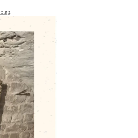
mburg
.