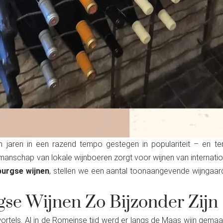
n jaren in een razend tempo gestegen in populariteit – en te
manschap van lokale wijnboeren zorgt voor wijnen van internati
burgse wijnen
, stellen we een aantal toonaangevende wijngaa
e Wijnen Zo Bijzonder Zijn
ortels. Al in de Romeinse tijd werd er langs de Maas wijn gemaak