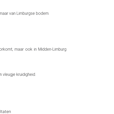
e, maar van Limburgse bodem.
 voorkomt, maar ook in Midden-Limburg
 vleugje kruidigheid.
ltaten