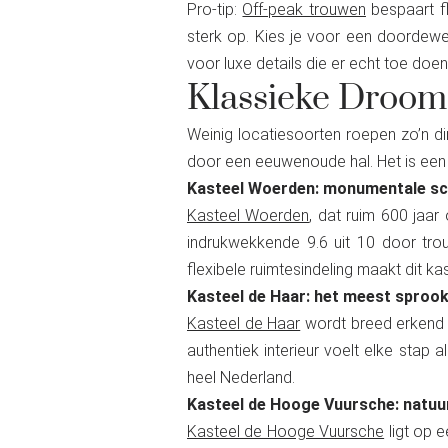
Pro-tip:
Off-peak trouwen
bespaart fl
sterk op. Kies je voor een doordewee
voor luxe details die er echt toe doen
Klassieke Droom
Weinig locatiesoorten roepen zo’n d
door een eeuwenoude hal. Het is een se
Kasteel Woerden: monumentale sc
Kasteel Woerden
, dat ruim 600 jaar
indrukwekkende 9.6 uit 10 door trou
flexibele ruimtesindeling maakt dit ka
Kasteel de Haar: het meest sproo
Kasteel de Haar
wordt breed erkend a
authentiek interieur voelt elke stap 
heel Nederland.
Kasteel de Hooge Vuursche: natuur
Kasteel de Hooge Vuursche
ligt op e