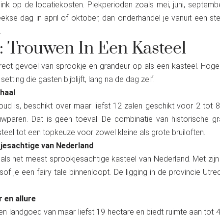
ink op de locatiekosten. Piekperioden zoals mei, juni, september
kse dag in april of oktober, dan onderhandel je vanuit een st
.
: Trouwen In Een Kasteel
irect gevoel van sprookje en grandeur op als een kasteel. Hoge
tting die gasten bijblijft, lang na de dag zelf.
haal
 oud is, beschikt over maar liefst 12 zalen geschikt voor 2 to
wparen. Dat is geen toeval. De combinatie van historische gr
steel tot een topkeuze voor zowel kleine als grote bruiloften.
kjesachtige van Nederland
ls het meest sprookjesachtige kasteel van Nederland. Met zijn 
alsof je een fairy tale binnenloopt. De ligging in de provincie Ut
 en allure
en landgoed van maar liefst 19 hectare en biedt ruimte aan tot 