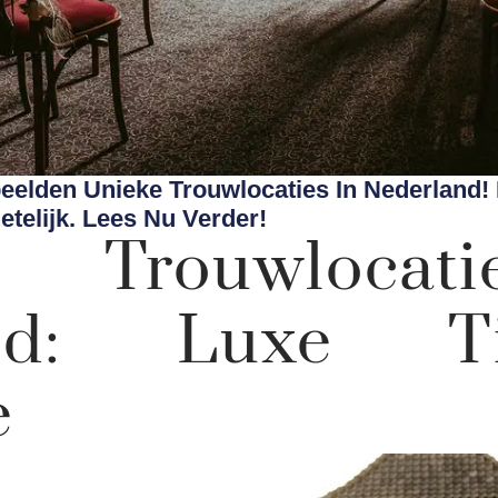
elden Unieke Trouwlocaties In Nederland! L
telijk. Lees Nu Verder!
 Trouwloca
and: Luxe 
e