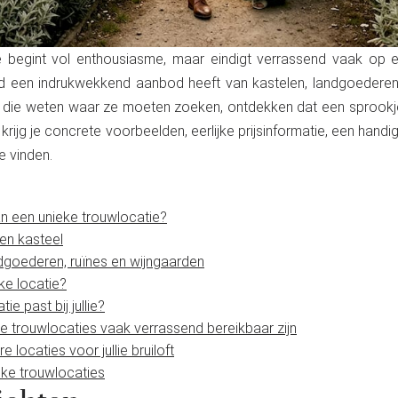
 begint vol enthousiasme, maar eindigt verrassend vaak op 
nd een indrukwekkend aanbod heeft van kastelen, landgoederen, 
len die weten waar ze moeten zoeken, ontdekken dat een sprookj
l krijg je concrete voorbeelden, eerlijke prijsinformatie, een handi
e vinden.
van een unieke trouwlocatie?
en kasteel
goederen, ruïnes en wijngaarden
ke locatie?
ie past bij jullie?
e trouwlocaties vaak verrassend bereikbaar zijn
 locaties voor jullie bruiloft
eke trouwlocaties