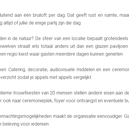
uitend aan één bruiloft per dag. Dat geeft rust en ruimte, ma
tijd of jullie de enige partij zijn die dag.
en in de natuur? De sfeer van een locatie bepaalt grotendeels ho
elven straalt iets totaal anders uit dan een glazen paviljoe
 een regio kiest waar gasten meerdere dagen kunnen genieten.
pen. Catering, decoratie, audiovisuele middelen en een ceremonie
overzicht zodat je appels met appels vergelijkt.
intieme trouwfeesten van 20 mensen stellen andere eisen aan d
aar ook naar ceremonieplek, foyer voor ontvangst en eventuele bu
ernachtingsmogelijkheden maakt de organisatie eenvoudiger. Ga
le beleving voor iedereen.