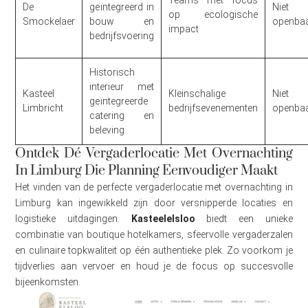
De
geïntegreerd in
Niet
op ecologische
Smockelaer
bouw en
openba
impact
bedrijfsvoering
Historisch
interieur met
Kasteel
Kleinschalige
Niet
geïntegreerde
Limbricht
bedrijfsevenementen
openba
catering en
beleving
Ontdek Dé Vergaderlocatie Met Overnachting
In Limburg Die Planning Eenvoudiger Maakt
Het vinden van de perfecte vergaderlocatie met overnachting in
Limburg kan ingewikkeld zijn door versnipperde locaties en
logistieke uitdagingen.
Kasteelelsloo
biedt een unieke
combinatie van boutique hotelkamers, sfeervolle vergaderzalen
en culinaire topkwaliteit op één authentieke plek. Zo voorkom je
tijdverlies aan vervoer en houd je de focus op succesvolle
bijeenkomsten.