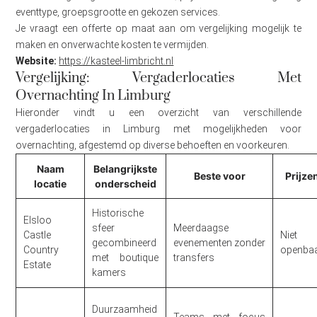
eventtype, groepsgrootte en gekozen services.
Je vraagt een offerte op maat aan om vergelijking mogelijk te
maken en onverwachte kosten te vermijden.
Website:
https://kasteel-limbricht.nl
Vergelijking: Vergaderlocaties Met
Overnachting In Limburg
Hieronder vindt u een overzicht van verschillende
vergaderlocaties in Limburg met mogelijkheden voor
overnachting, afgestemd op diverse behoeften en voorkeuren.
Naam
Belangrijkste
Beste voor
Prijze
locatie
onderscheid
Historische
Elsloo
sfeer
Meerdaagse
Castle
Niet
gecombineerd
evenementen zonder
Country
openba
met boutique
transfers
Estate
kamers
Duurzaamheid
Teams met focus