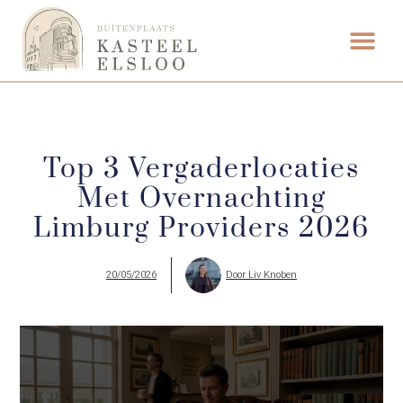
FOOD & DRINK
WEDDING VENUE
Top 3 Vergaderlocaties
Met Overnachting
Limburg Providers 2026
20/05/2026
Door
Liv Knoben