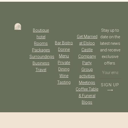
Boutique
Stay up to
Get Married
hotel
date on the
Bar Bistro
at Elsloo
Rooms
latest news
Dorine
Castle
Packages
and receive
Menu
Company
Surroundings
exclusive
Private
Party
Business
offers.
Dining
Group
Travel
Wine
activities
Tasting
Meetings
SIGN UP
Coffee Table
⟶
& Funeral
Blogs