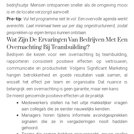
bedrijfsuitje. Mensen ontspannen sneller als de omgeving mooi
is en de locatie verzorgd aanvoelt.
Pro-tip:
Vul het programma niet te vol. Een overvolle agenda werkt
averechts. Laat minimaal twee uur per dag ongestructureerd, zodat
gesprekken op eigen tempo kunnen ontstaan.
Wat Zijn De Ervaringen Van Bedrijven Met Een
Overnachting Bij Teambuilding?
Bedrijven die kiezen voor een overnachting bij teambuilding,
rapporteren consistent positieve effecten op vertrouwen,
communicatie en productiviteit. Volgens Significant Marketing
hangen betrokkenheid en goede resultaten vaak samen, al
wisselt het effect per team en organisatie. Dat nuance is
belangrijk: een overnachting is geen garantie, maar een kans.
De meest genoemde positieve effecten uit de praktijk:
Medewerkers stellen na het uitje makkelijker vragen
aan collega’s die ze eerder nauwelijks kenden.
Managers horen tijdens informele avondgesprekken
signalen die ze in vergaderingen nooit hadden
gehoord.
Teams die samen hebben geovernacht, geven sneller