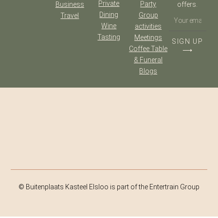
Private
Party
Business
offers.
Dining
Group
Travel
Wine
activities
Tasting
Meetings
SIGN UP
Coffee Table
⟶
& Funeral
Blogs
© Buitenplaats Kasteel Elsloo is part of the Entertrain Group