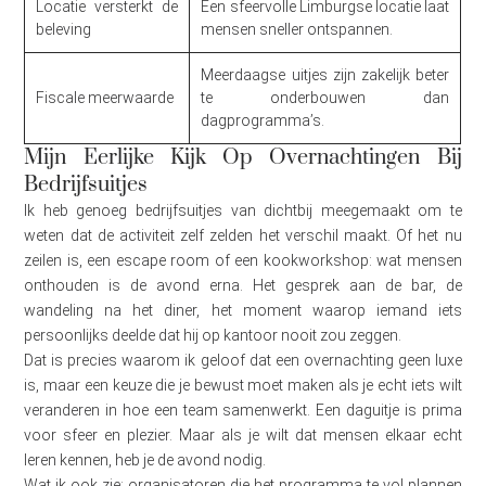
Locatie versterkt de
Een sfeervolle Limburgse locatie laat
beleving
mensen sneller ontspannen.
Meerdaagse uitjes zijn zakelijk beter
Fiscale meerwaarde
te onderbouwen dan
dagprogramma’s.
Mijn Eerlijke Kijk Op Overnachtingen Bij
Bedrijfsuitjes
Ik heb genoeg bedrijfsuitjes van dichtbij meegemaakt om te
weten dat de activiteit zelf zelden het verschil maakt. Of het nu
zeilen is, een escape room of een kookworkshop: wat mensen
onthouden is de avond erna. Het gesprek aan de bar, de
wandeling na het diner, het moment waarop iemand iets
persoonlijks deelde dat hij op kantoor nooit zou zeggen.
Dat is precies waarom ik geloof dat een overnachting geen luxe
is, maar een keuze die je bewust moet maken als je echt iets wilt
veranderen in hoe een team samenwerkt. Een daguitje is prima
voor sfeer en plezier. Maar als je wilt dat mensen elkaar echt
leren kennen, heb je de avond nodig.
Wat ik ook zie: organisatoren die het programma te vol plannen