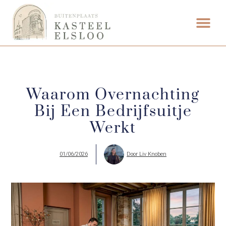
FOOD & DRINK
WEDDING VENUE
Waarom Overnachting
Bij Een Bedrijfsuitje
Werkt
01/06/2026
Door
Liv Knoben