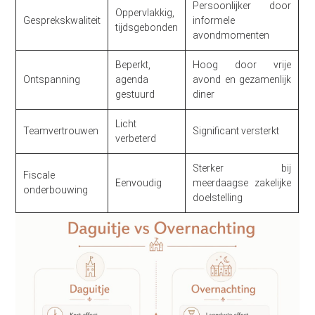
Persoonlijker door
Oppervlakkig,
Gesprekskwaliteit
informele
tijdsgebonden
avondmomenten
Beperkt,
Hoog door vrije
Ontspanning
agenda
avond en gezamenlijk
gestuurd
diner
Licht
Teamvertrouwen
Significant versterkt
verbeterd
Sterker bij
Fiscale
Eenvoudig
meerdaagse zakelijke
onderbouwing
doelstelling