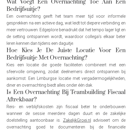
Wat Voegt Een Overnachting Toe Aan Een
Bedrijfsuitje?
Een overnachting geeft het team meer tijd voor informele
gesprekken na een actieve dag, wat leidt tot diepere verbinding en
meer vertrouwen. Edgeplore benadrukt dat het tempo lager ligt en
de setting ontspannen wordt, waardoor collega’s elkaar beter
leren kennen dan tijdens een daguitje.
Hoe Kies Je De Juiste Locatie Voor Een
Bedrijfsuitje Met Overnachting?
Kies een locatie die goede faciliteiten combineert met een
sfeervolle omgeving, zodat deelnemers direct ontspannen bij
aankomst. Een Limburgse locatie met vergadermogelijkheden,
diner en overnachting biedt alles onder één dak.
Is Een Overnachting Bij Teambuilding Fiscaal
Aftrekbaar?
Reis- en verblijfskosten zijn fiscaal beter te onderbouwen
wanneer de sessie meerdere dagen duurt en de zakelijke
doelstelling aantoonbaar is.
ZakelijkGroei.nl
adviseert om de
overnachting goed te documenteren bij de financiële