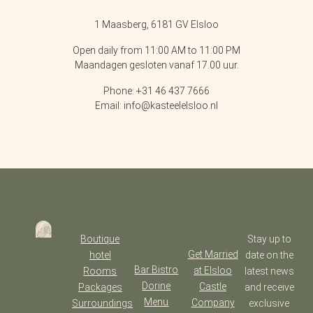
1 Maasberg, 6181 GV Elsloo
Open daily from 11:00 AM to 11:00 PM
Maandagen gesloten vanaf 17.00 uur.
Phone: +31 46 437 7666
Email: info@kasteelelsloo.nl
Boutique
Stay up to
Get Married
hotel
date on the
Bar Bistro
at Elsloo
Rooms
latest news
Dorine
Castle
Packages
and receive
Menu
Company
Surroundings
exclusive