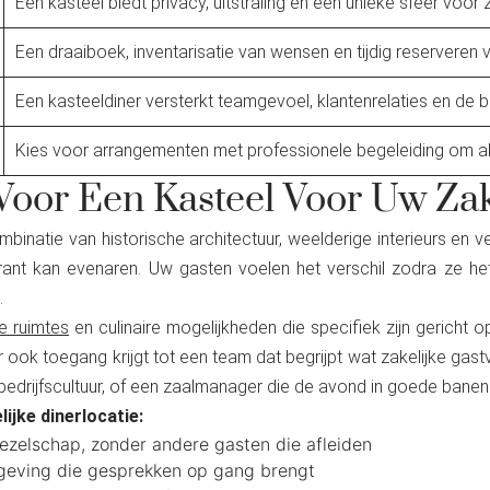
Een kasteel biedt privacy, uitstraling en een unieke sfeer voor z
Een draaiboek, inventarisatie van wensen en tijdig reserveren 
Een kasteeldiner versterkt teamgevoel, klantenrelaties en de 
Kies voor arrangementen met professionele begeleiding om all
oor Een Kasteel Voor Uw Zak
binatie van historische architectuur, weelderige interieurs en v
ant kan evenaren. Uw gasten voelen het verschil zodra ze het 
.
e ruimtes
en culinaire mogelijkheden die specifiek zijn gericht o
r ook toegang krijgt tot een team dat begrijpt wat zakelijke gastv
edrijfscultuur, of een zaalmanager die de avond in goede banen l
ijke dinerlocatie:
ezelschap, zonder andere gasten die afleiden
mgeving die gesprekken op gang brengt