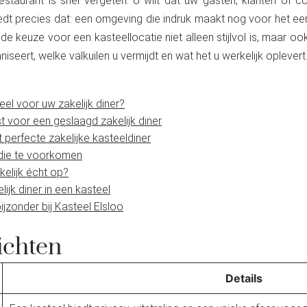
restaurant is snel vergeten. U wilt dat uw gasten, klanten of 
edt precies dat: een omgeving die indruk maakt nog voor het eer
keuze voor een kasteellocatie niet alleen stijlvol is, maar ook za
seert, welke valkuilen u vermijdt en wat het u werkelijk oplevert
el voor uw zakelijk diner?
jst voor een geslaagd zakelijk diner
t perfecte zakelijke kasteeldiner
die te voorkomen
kelijk écht op?
jk diner in een kasteel
ijzonder bij Kasteel Elsloo
ichten
Details