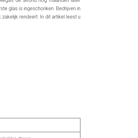
collega’s de avond nog maanden later
ste glas is ingeschonken. Bedrijven in
kelijk rendeert. In dit artikel leest u
.