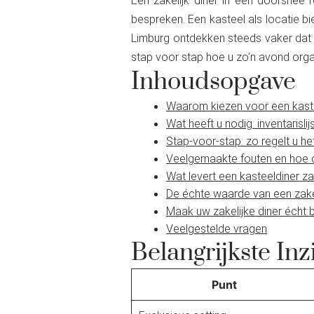
Een zakelijk diner in een doorsnee 
bespreken. Een kasteel als locatie bi
Limburg ontdekken steeds vaker dat de 
stap voor stap hoe u zo’n avond organi
Inhoudsopgave
Waarom kiezen voor een kaste
Wat heeft u nodig: inventarisli
Stap-voor-stap: zo regelt u he
Veelgemaakte fouten en hoe 
Wat levert een kasteeldiner za
De échte waarde van een zakeli
Maak uw zakelijke diner écht b
Veelgestelde vragen
Belangrijkste Inz
Punt