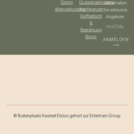
Dining
Gruppenaktivitäten
und erhalten
Weinverkostung
Konferenzen
Sie exklusive
Kaffeetisch
Angebote.
&
Beerdigung
Blogs
ANMELDEN
⟶
© Buitenplaats Kasteel Elsloo gehört zur Entertrain Group