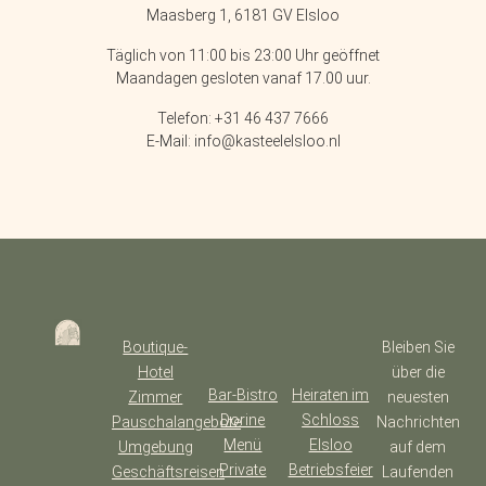
Maasberg 1, 6181 GV Elsloo
Täglich von 11:00 bis 23:00 Uhr geöffnet
Maandagen gesloten vanaf 17.00 uur.
Telefon: +31 46 437 7666
E-Mail: info@kasteelelsloo.nl
Boutique-
Bleiben Sie
Hotel
über die
Bar-Bistro
Heiraten im
Zimmer
neuesten
Dorine
Schloss
Pauschalangebote
Nachrichten
Menü
Elsloo
Umgebung
auf dem
Private
Betriebsfeier
Geschäftsreisen
Laufenden