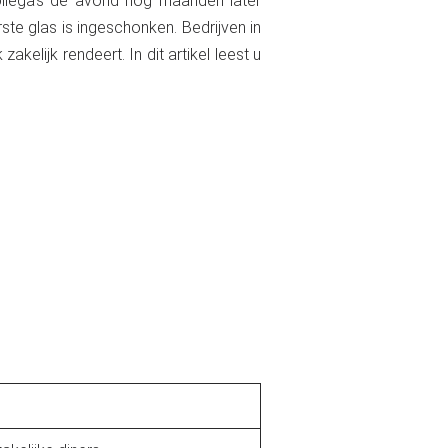
collega’s de avond nog maanden later
ste glas is ingeschonken. Bedrijven in
kelijk rendeert. In dit artikel leest u
.