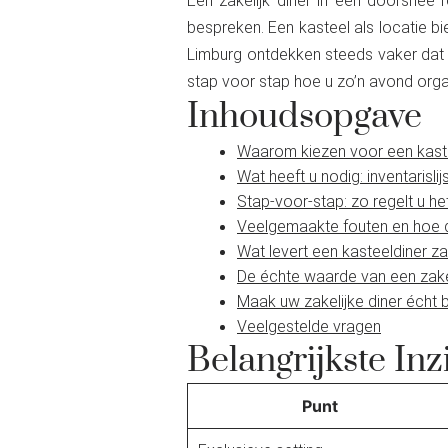
Een zakelijk diner in een doorsnee 
bespreken. Een kasteel als locatie bi
Limburg ontdekken steeds vaker dat de 
stap voor stap hoe u zo’n avond organi
Inhoudsopgave
Waarom kiezen voor een kaste
Wat heeft u nodig: inventarisli
Stap-voor-stap: zo regelt u he
Veelgemaakte fouten en hoe 
Wat levert een kasteeldiner za
De échte waarde van een zakeli
Maak uw zakelijke diner écht b
Veelgestelde vragen
Belangrijkste Inz
Punt