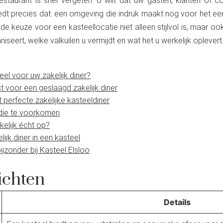
restaurant is snel vergeten. U wilt dat uw gasten, klanten of 
edt precies dat: een omgeving die indruk maakt nog voor het eer
keuze voor een kasteellocatie niet alleen stijlvol is, maar ook za
seert, welke valkuilen u vermijdt en wat het u werkelijk oplevert
el voor uw zakelijk diner?
jst voor een geslaagd zakelijk diner
t perfecte zakelijke kasteeldiner
die te voorkomen
kelijk écht op?
jk diner in een kasteel
ijzonder bij Kasteel Elsloo
ichten
Details