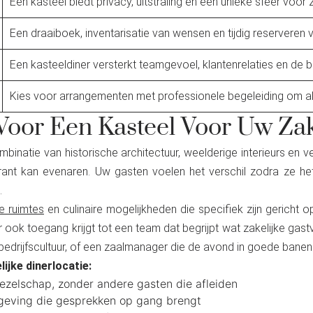
Een kasteel biedt privacy, uitstraling en een unieke sfeer voor z
Een draaiboek, inventarisatie van wensen en tijdig reserveren 
Een kasteeldiner versterkt teamgevoel, klantenrelaties en de 
Kies voor arrangementen met professionele begeleiding om all
oor Een Kasteel Voor Uw Zak
binatie van historische architectuur, weelderige interieurs en v
ant kan evenaren. Uw gasten voelen het verschil zodra ze het 
.
e ruimtes
en culinaire mogelijkheden die specifiek zijn gericht o
r ook toegang krijgt tot een team dat begrijpt wat zakelijke gastv
edrijfscultuur, of een zaalmanager die de avond in goede banen l
ijke dinerlocatie:
ezelschap, zonder andere gasten die afleiden
mgeving die gesprekken op gang brengt