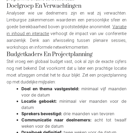
Doelgroep En Verwachtingen
Analyseer wie uw deelnemers zijn en wat zij verwachten.
Limburgse zakenmensen waarderen een persoonlijke sfeer en
goede bereikbaarheid boven grootstedelijke anonimiteit.
Variatie
in inhoud en interactie
verhoogt de impact van uw conferentie
aanzienlijk. Denk aan afwisseling tussen plenaire sessies,
workshops en informele netwerkmomenten.
Budgetkaders En Projectplanning
Stel vroeg een globaal budget vast, ook al zijn de exacte cijfers
nog niet bekend. Dat voorkomt dat u later een prachtige locatie
moet afzeggen omdat het te duur blijkt. Zet een projectplanning
op met duidelijke mijlpalen:
Doel en thema vastgesteld:
minimaal vijf maanden
voor de datum
Locatie geboekt:
minimaal vier maanden voor de
datum
Sprekers bevestigd:
drie maanden van tevoren
Communicatie naar deelnemers:
acht tot twaalf
weken voor de datum
Draaiboek definitief:
twee weken voor de datum