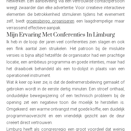
netwerken. Een aanbeveling via een vertrouwde contactpersoon
weegt zwaarder dan elke advertentie. Voor creatieve interactieve
elementen die betrokkenheid stimuleren tijdens het evenement
zelf, biedt
groepsbingo organiseren
een laagdrempelige maar
verrassend effectieve aanpak.
Mijn Ervaring Met Conferenties In Limburg
Ik heb in de loop der jaren veel conferenties zien slagen en ook
een flink aantal zien struikelen. Het patroon bij de mislukte
versies is bijna altijd hetzelfde: de organisator had een prachtige
locatie, een ambitieus programma en goede intenties, maar had
het draaiboek behandeld als een to-dolijst in plaats van een
operationeel instrument.
Wat ik keer op keer zie, is dat de deelnemersbeleving gemaakt of
gebroken wordt in de eerste dertig minuten. Een stroef onthaal,
onduidelijke bewegwijzering of een technisch probleem bij de
opening zet een negatieve toon die moeilijk te herstellen is.
Omgekeerd: een warme ontvangst met goede koffie, een duidelijk
programmaoverzicht en een vriendelijk gezicht aan de deur
creëert direct vertrouwen.
Limburg heeft als congresregio een groot voordeel dat weinig