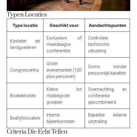
Typen Locaties
Type locatie
Geschikt voor
Aandachtspunten
Exclusieve of
Controleer
Kastelen en
meerdaagse
technische
landgoederen
conferenties
uitrusting
Grote
Soms minder
Congrescentra
evenementen (100
persoonlijk karakter
plus personen)
Kleine tot
Overnachting en
Boetiekhotels
middelgrote
conferentie
groepen
gecombineerd
Interne
Beperkte externe
Bedrijfslocaties
bijeenkomsten
uitstraling
Criteria Die Echt Tellen