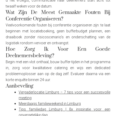
u het vroegst, communicatie naar deelnemers start acht tot
twaalf weken voor de datum.
Wat Zijn De Meest Gemaakte Fouten Bij
Conferentie Organiseren?
Veelvoorkomende fouten bij conferentie organiseren zijn: te laat
beginnen met locatieboeking, geen bufferbudget plannen, een
draaiboek zonder risicoscenario’s en onderschatting van de
logistiek rondom vervoer en ontvangst.
Hoe Zorg Ik Voor Een Goede
Deelnemersbeleving?
Begin met een vlot onthaal, bouw buffer-tijden in het programma
in, zorg voor kwalitatieve catering en wijs een dedicated
probleemoplosser aan op de dag zelf. Evalueer daarna via een
korte enquête binnen 24 uur.
Aanbeveling
Vergaderlocatie Limburg – 7 tips voor een succesvolle
meeting
Meerdaags familieweekend in Limburg
Tips familiedag Limburg | 8x inspiratie voor een
onvergetelijke dag