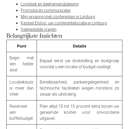
Logistiek en deelnemersbeleving
Promotie en communicatie
Mijn ervaring met conferenties in Limburg
Kasteel Elsloo: uw conferentielocatie in Limburg
Veelgestelde vragen
Belangrijkste Inzichten
Punt
Details
Begin met
Bepaal eerst uw doelstelling en doelgroep
een helder
voordat u een locatie of budget vastlegt.
doel
Locatiekeuze
Bereikbaarheid, parkeergelegenheid en
is meer dan
technische faciliteiten wegen minstens zo
sfeer
zwaar als uitstraling.
Reserveer
Plan altijd 10 tot 15 procent extra boven uw
een
geraamde kosten voor onvoorziene
bufferbudget
uitgaven.