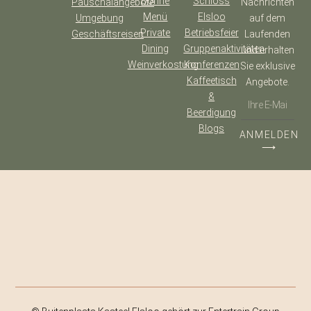
Dorine
Schloss
Pauschalangebote
Nachrichten
Menü
Elsloo
Umgebung
auf dem
Private
Betriebsfeier
Geschäftsreisen
Laufenden
Dining
Gruppenaktivitäten
und erhalten
Weinverkostung
Konferenzen
Sie exklusive
Kaffeetisch
Angebote.
&
Beerdigung
Blogs
ANMELDEN
⟶