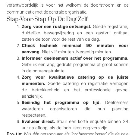
verantwoordelijk is voor het welkom, de doorstroom en de
communicatie met de centrale organisatie.
Stap-Voor-Stap Op De Dag Zelf
Zorg voor een rustige ontvangst.
Goede registratie,
duidelijke bewegwijzering en een gastvrij onthaal
zetten de toon voor de rest van de dag.
Check techniek minimaal 90 minuten voor
aanvang.
Niet vijf minuten. Negentig minuten.
Informeer deelnemers actief over het programma.
Gebruik een app, gedrukt programma of groot scherm
in de ontvangstruimte.
Zorg voor kwalitatieve catering op de juiste
momenten.
Goede catering en registratie verhogen
de betrokkenheid en het professionele gevoel
aanzienlijk.
Beëindig het programma op tijd.
Deelnemers
waarderen organisatoren die hun planning
respecteren.
Evalueer direct.
Stuur een korte enquête binnen 24
uur na afloop, als de indrukken nog vers zijn.
Pro-tip:
Wijs één persoon aan als “probleemoplosser” die de hele