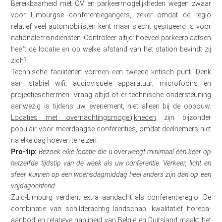
Bereikbaarheid met OV en parkeermogelijkheden wegen zwaar
voor Limburgse conferentiegangers, zeker omdat de regio
relatief veel automobilisten kent maar slecht gesitueerd is voor
nationale treindiensten. Controleer altijd: hoeveel parkeerplaatsen
heeft de locatie en op welke afstand van het station bevindt zij
zich?
Technische faciliteiten vormen een tweede kritisch punt. Denk
aan stabiel wifi, audiovisuele apparatuur, microfoons en
projectieschermen. Vraag altijd of er technische ondersteuning
aanwezig is tijdens uw evenement, niet alleen bij de opbouw.
Locaties met overnachtingsmogelijkheden
zijn bijzonder
populair voor meerdaagse conferenties, omdat deelnemers niet
na elke dag hoeven te reizen.
Pro-tip:
Bezoek elke locatie die u overweegt minimaal één keer op
hetzelfde tijdstip van de week als uw conferentie. Verkeer, licht en
sfeer kunnen op een woensdagmiddag heel anders zijn dan op een
vrijdagochtend.
Zuid-Limburg verdient extra aandacht als conferentieregio. De
combinatie van schilderachtig landschap, kwalitatief horeca-
aanbod en relatieve nabijheid van België en Duitsland maakt het