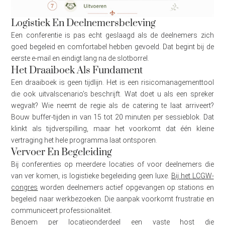
Logistiek En Deelnemersbeleving
Een conferentie is pas echt geslaagd als de deelnemers zich
goed begeleid en comfortabel hebben gevoeld. Dat begint bij de
eerste e-mail en eindigt lang na de slotborrel.
Het Draaiboek Als Fundament
Een draaiboek is geen tijdlijn. Het is een risicomanagementtool
die ook uitvalscenario’s beschrijft. Wat doet u als een spreker
wegvalt? Wie neemt de regie als de catering te laat arriveert?
Bouw buffer-tijden in van 15 tot 20 minuten per sessieblok. Dat
klinkt als tijdverspilling, maar het voorkomt dat één kleine
vertraging het hele programma laat ontsporen.
Vervoer En Begeleiding
Bij conferenties op meerdere locaties of voor deelnemers die
van ver komen, is logistieke begeleiding geen luxe.
Bij het LCGW-
congres
worden deelnemers actief opgevangen op stations en
begeleid naar werkbezoeken. Die aanpak voorkomt frustratie en
communiceert professionaliteit.
Benoem per locatieonderdeel een vaste host die