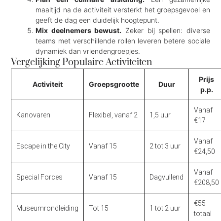
maaltijd na de activiteit versterkt het groepsgevoel en
geeft de dag een duidelijk hoogtepunt.
Mix deelnemers bewust.
Zeker bij spellen: diverse
teams met verschillende rollen leveren betere sociale
dynamiek dan vriendengroepjes.
Vergelijking Populaire Activiteiten
Prijs
Activiteit
Groepsgrootte
Duur
p.p.
Vanaf
Kanovaren
Flexibel, vanaf 2
1,5 uur
€17
Vanaf
Escape in the City
Vanaf 15
2 tot 3 uur
€24,50
Vanaf
Special Forces
Vanaf 15
Dagvullend
€208,50
€55
Museumrondleiding
Tot 15
1 tot 2 uur
totaal