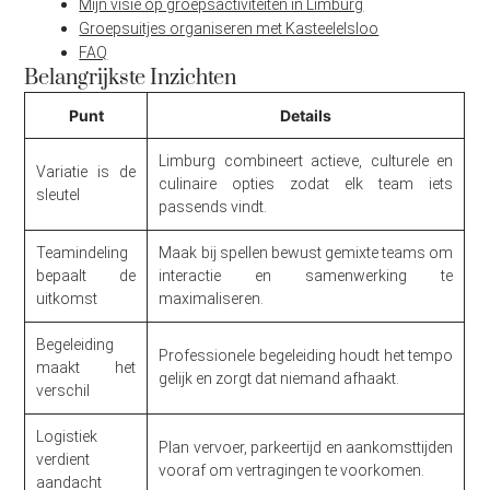
Mijn visie op groepsactiviteiten in Limburg
Groepsuitjes organiseren met Kasteelelsloo
FAQ
Belangrijkste Inzichten
Punt
Details
Limburg combineert actieve, culturele en
Variatie is de
culinaire opties zodat elk team iets
sleutel
passends vindt.
Teamindeling
Maak bij spellen bewust gemixte teams om
bepaalt de
interactie en samenwerking te
uitkomst
maximaliseren.
Begeleiding
Professionele begeleiding houdt het tempo
maakt het
gelijk en zorgt dat niemand afhaakt.
verschil
Logistiek
Plan vervoer, parkeertijd en aankomsttijden
verdient
vooraf om vertragingen te voorkomen.
aandacht