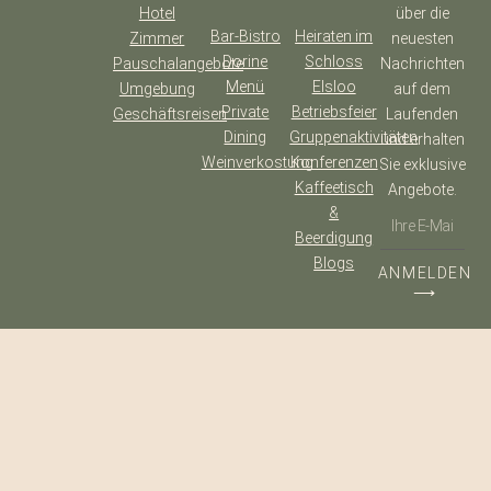
Hotel
über die
Bar-Bistro
Heiraten im
Zimmer
neuesten
Dorine
Schloss
Pauschalangebote
Nachrichten
Menü
Elsloo
Umgebung
auf dem
Private
Betriebsfeier
Geschäftsreisen
Laufenden
Dining
Gruppenaktivitäten
und erhalten
Weinverkostung
Konferenzen
Sie exklusive
Kaffeetisch
Angebote.
&
Beerdigung
Blogs
ANMELDEN
⟶