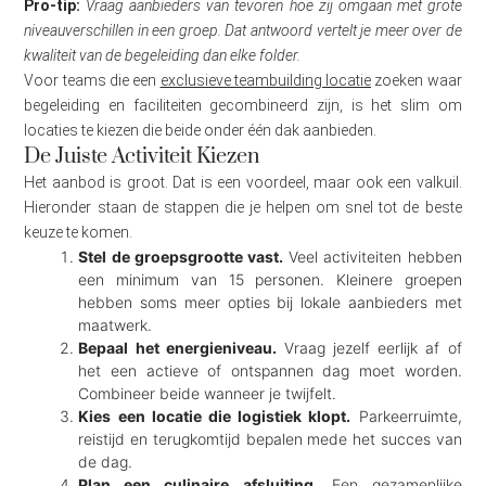
Pro-tip:
Vraag aanbieders van tevoren hoe zij omgaan met grote
niveauverschillen in een groep. Dat antwoord vertelt je meer over de
kwaliteit van de begeleiding dan elke folder.
Voor teams die een
exclusieve teambuilding locatie
zoeken waar
begeleiding en faciliteiten gecombineerd zijn, is het slim om
locaties te kiezen die beide onder één dak aanbieden.
De Juiste Activiteit Kiezen
Het aanbod is groot. Dat is een voordeel, maar ook een valkuil.
Hieronder staan de stappen die je helpen om snel tot de beste
keuze te komen.
Stel de groepsgrootte vast.
Veel activiteiten hebben
een minimum van 15 personen. Kleinere groepen
hebben soms meer opties bij lokale aanbieders met
maatwerk.
Bepaal het energieniveau.
Vraag jezelf eerlijk af of
het een actieve of ontspannen dag moet worden.
Combineer beide wanneer je twijfelt.
Kies een locatie die logistiek klopt.
Parkeerruimte,
reistijd en terugkomtijd bepalen mede het succes van
de dag.
Plan een culinaire afsluiting.
Een gezamenlijke