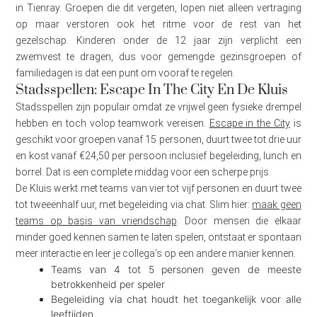
in Tienray. Groepen die dit vergeten, lopen niet alleen vertraging
op maar verstoren ook het ritme voor de rest van het
gezelschap. Kinderen onder de 12 jaar zijn verplicht een
zwemvest te dragen, dus voor gemengde gezinsgroepen of
familiedagen is dat een punt om vooraf te regelen.
Stadsspellen: Escape In The City En De Kluis
Stadsspellen zijn populair omdat ze vrijwel geen fysieke drempel
hebben en toch volop teamwork vereisen.
Escape in the City
is
geschikt voor groepen vanaf 15 personen, duurt twee tot drie uur
en kost vanaf €24,50 per persoon inclusief begeleiding, lunch en
borrel. Dat is een complete middag voor een scherpe prijs.
De Kluis werkt met teams van vier tot vijf personen en duurt twee
tot tweeënhalf uur, met begeleiding via chat. Slim hier:
maak geen
teams op basis van vriendschap
. Door mensen die elkaar
minder goed kennen samen te laten spelen, ontstaat er spontaan
meer interactie en leer je collega’s op een andere manier kennen.
Teams van 4 tot 5 personen geven de meeste
betrokkenheid per speler
Begeleiding via chat houdt het toegankelijk voor alle
leeftijden