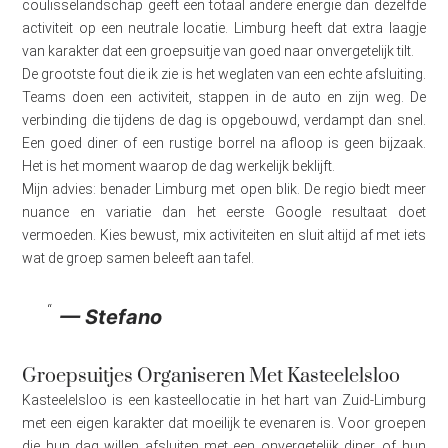
coulisselandschap geeft een totaal andere energie dan dezelfde
activiteit op een neutrale locatie. Limburg heeft dat extra laagje
van karakter dat een groepsuitje van goed naar onvergetelijk tilt.
De grootste fout die ik zie is het weglaten van een echte afsluiting.
Teams doen een activiteit, stappen in de auto en zijn weg. De
verbinding die tijdens de dag is opgebouwd, verdampt dan snel.
Een goed diner of een rustige borrel na afloop is geen bijzaak.
Het is het moment waarop de dag werkelijk beklijft.
Mijn advies: benader Limburg met open blik. De regio biedt meer
nuance en variatie dan het eerste Google resultaat doet
vermoeden. Kies bewust, mix activiteiten en sluit altijd af met iets
wat de groep samen beleeft aan tafel.
— Stefano
Groepsuitjes Organiseren Met Kasteelelsloo
Kasteelelsloo is een kasteellocatie in het hart van Zuid-Limburg
met een eigen karakter dat moeilijk te evenaren is. Voor groepen
die hun dag willen afsluiten met een onvergetelijk diner, of hun