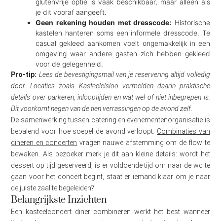
glutenvrije optie is vaak beschikbaar, maar alleen als
je dit vooraf aangeeft.
Geen rekening houden met dresscode:
Historische
kastelen hanteren soms een informele dresscode. Te
casual gekleed aankomen voelt ongemakkelijk in een
omgeving waar andere gasten zich hebben gekleed
voor de gelegenheid.
Pro-tip:
Lees de bevestigingsmail van je reservering altijd volledig
door. Locaties zoals Kasteelelsloo vermelden daarin praktische
details over parkeren, inlooptijden en wat wel of niet inbegrepen is.
Dit voorkomt negen van de tien verrassingen op de avond zelf.
De samenwerking tussen catering en evenementenorganisatie is
bepalend voor hoe soepel de avond verloopt.
Combinaties van
dineren en concerten
vragen nauwe afstemming om de flow te
bewaken. Als bezoeker merk je dit aan kleine details: wordt het
dessert op tijd geserveerd, is er voldoende tijd om naar de wc te
gaan voor het concert begint, staat er iemand klaar om je naar
de juiste zaal te begeleiden?
Belangrijkste Inzichten
Een kasteelconcert diner combineren werkt het best wanneer