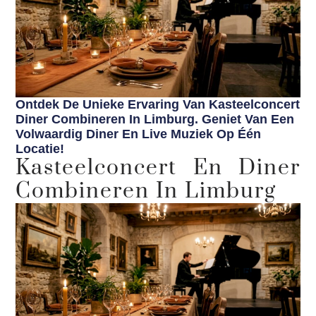
Ontdek De Unieke Ervaring Van Kasteelconcert
Diner Combineren In Limburg. Geniet Van Een
Volwaardig Diner En Live Muziek Op Één
Locatie!
Kasteelconcert En Diner
Combineren In Limburg