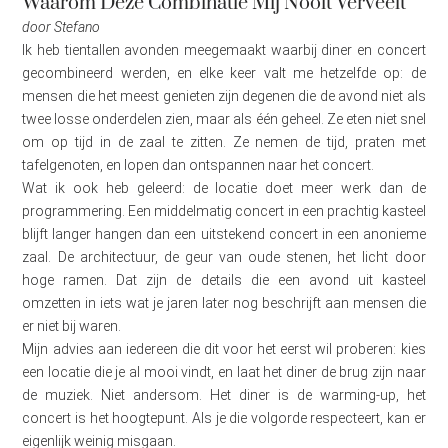
Waarom Deze Combinatie Mij Nooit Verveelt
door Stefano
Ik heb tientallen avonden meegemaakt waarbij diner en concert
gecombineerd werden, en elke keer valt me hetzelfde op: de
mensen die het meest genieten zijn degenen die de avond niet als
twee losse onderdelen zien, maar als één geheel. Ze eten niet snel
om op tijd in de zaal te zitten. Ze nemen de tijd, praten met
tafelgenoten, en lopen dan ontspannen naar het concert.
Wat ik ook heb geleerd: de locatie doet meer werk dan de
programmering. Een middelmatig concert in een prachtig kasteel
blijft langer hangen dan een uitstekend concert in een anonieme
zaal. De architectuur, de geur van oude stenen, het licht door
hoge ramen. Dat zijn de details die een avond uit kasteel
omzetten in iets wat je jaren later nog beschrijft aan mensen die
er niet bij waren.
Mijn advies aan iedereen die dit voor het eerst wil proberen: kies
een locatie die je al mooi vindt, en laat het diner de brug zijn naar
de muziek. Niet andersom. Het diner is de warming-up, het
concert is het hoogtepunt. Als je die volgorde respecteert, kan er
eigenlijk weinig misgaan.