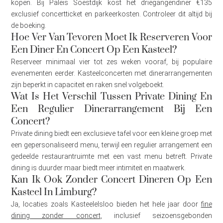
kopen. Bij Paleis Soestdijk kost het driegangendiner €135
exclusief concertticket en parkeerkosten. Controleer dit altijd bij
de boeking.
Hoe Ver Van Tevoren Moet Ik Reserveren Voor
Een Diner En Concert Op Een Kasteel?
Reserveer minimaal vier tot zes weken vooraf, bij populaire
evenementen eerder. Kasteelconcerten met dinerarrangementen
zijn beperkt in capaciteit en raken snel volgeboekt.
Wat Is Het Verschil Tussen Private Dining En
Een Regulier Dinerarrangement Bij Een
Concert?
Private dining biedt een exclusieve tafel voor een kleine groep met
een gepersonaliseerd menu, terwijl een regulier arrangement een
gedeelde restaurantruimte met een vast menu betreft. Private
dining is duurder maar biedt meer intimiteit en maatwerk.
Kan Ik Ook Zonder Concert Dineren Op Een
Kasteel In Limburg?
Ja, locaties zoals Kasteelelsloo bieden het hele jaar door
fine
dining zonder concert
, inclusief seizoensgebonden