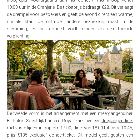
inbegrepen
voorafgaand aan het concert, met inloop vanaf
10:00 uur in de Oranjerie. De ticketprijs bedraagt €28. Dit verlaagt
de drempel voor bezoekers en geeft de avond direct een warme,
sociale start. Je ontmoet andere bezoekers, raakt in de
stemming, en het concert voelt minder als een formele
verplichting.
De tweede vorm is het arrangement met een meergangendiner.
Bij Paleis Soestdijk hanteert Royal Park Live een
driegangendiner
met vaste tijden
: inloop om 17:00, diner van 18:00 tot circa 19:45,
prijs €135 exclusief concertticket. Dit model geeft gasten een