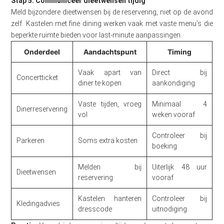
Stap 5: Communiceer dieetwensen tijdig
Meld bijzondere dieetwensen bij de reservering, niet op de avond
zelf. Kastelen met fine dining werken vaak met vaste menu’s die
beperkte ruimte bieden voor last-minute aanpassingen.
Onderdeel
Aandachtspunt
Timing
Vaak apart van
Direct bij
Concertticket
diner te kopen
aankondiging
Vaste tijden, vroeg
Minimaal 4
Dinerreservering
vol
weken vooraf
Controleer bij
Parkeren
Soms extra kosten
boeking
Melden bij
Uiterlijk 48 uur
Dieetwensen
reservering
vooraf
Kastelen hanteren
Controleer bij
Kledingadvies
dresscode
uitnodiging