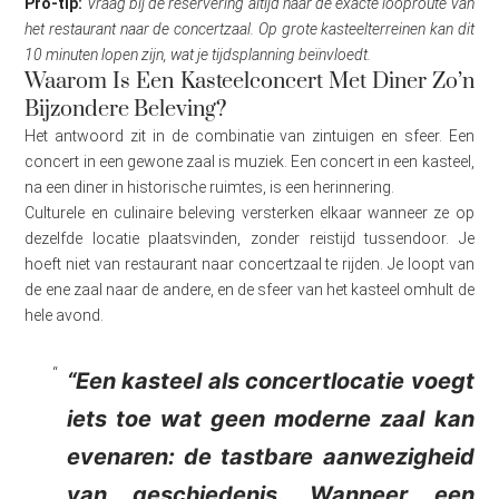
Pro-tip:
Vraag bij de reservering altijd naar de exacte looproute van
het restaurant naar de concertzaal. Op grote kasteelterreinen kan dit
10 minuten lopen zijn, wat je tijdsplanning beïnvloedt.
Waarom Is Een Kasteelconcert Met Diner Zo’n
Bijzondere Beleving?
Het antwoord zit in de combinatie van zintuigen en sfeer. Een
concert in een gewone zaal is muziek. Een concert in een kasteel,
na een diner in historische ruimtes, is een herinnering.
Culturele en culinaire beleving versterken elkaar wanneer ze op
dezelfde locatie plaatsvinden, zonder reistijd tussendoor. Je
hoeft niet van restaurant naar concertzaal te rijden. Je loopt van
de ene zaal naar de andere, en de sfeer van het kasteel omhult de
hele avond.
“Een kasteel als concertlocatie voegt
iets toe wat geen moderne zaal kan
evenaren: de tastbare aanwezigheid
van geschiedenis. Wanneer een