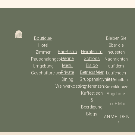
Boutique-
Bleiben Sie
Hotel
über die
Bar-Bistro
Heiraten im
Zimmer
neuesten
Dorine
Schloss
Pauschalangebote
Nachrichten
Menü
Elsloo
Umgebung
auf dem
Private
Betriebsfeier
Geschäftsreisen
Laufenden
Dining
Gruppenaktivitäten
und erhalten
Weinverkostung
Konferenzen
Sie exklusive
Kaffeetisch
Angebote.
&
Beerdigung
Blogs
ANMELDEN
⟶