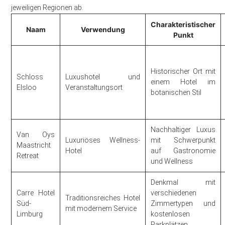
jeweiligen Regionen ab.
Charakteristischer
Naam
Verwendung
Punkt
Historischer Ort mit
Schloss
Luxushotel und
einem Hotel im
Elsloo
Veranstaltungsort
botanischen Stil
Nachhaltiger Luxus
Van Oys
Luxuriöses Wellness-
mit Schwerpunkt
Maastricht
Hotel
auf Gastronomie
Retreat
und Wellness
Denkmal mit
Carre Hotel
verschiedenen
Traditionsreiches Hotel
Süd-
Zimmertypen und
mit modernem Service
Limburg
kostenlosen
Parkplätzen