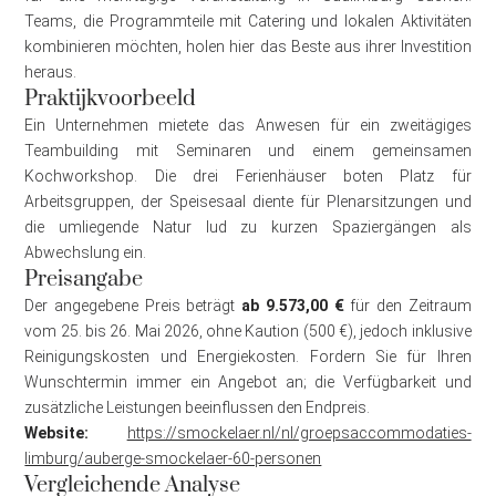
Teams, die Programmteile mit Catering und lokalen Aktivitäten
kombinieren möchten, holen hier das Beste aus ihrer Investition
heraus.
Praktijkvoorbeeld
Ein Unternehmen mietete das Anwesen für ein zweitägiges
Teambuilding mit Seminaren und einem gemeinsamen
Kochworkshop. Die drei Ferienhäuser boten Platz für
Arbeitsgruppen, der Speisesaal diente für Plenarsitzungen und
die umliegende Natur lud zu kurzen Spaziergängen als
Abwechslung ein.
Preisangabe
Der angegebene Preis beträgt
ab 9.573,00 €
für den Zeitraum
vom 25. bis 26. Mai 2026, ohne Kaution (500 €), jedoch inklusive
Reinigungskosten und Energiekosten. Fordern Sie für Ihren
Wunschtermin immer ein Angebot an; die Verfügbarkeit und
zusätzliche Leistungen beeinflussen den Endpreis.
Website:
https://smockelaer.nl/nl/groepsaccommodaties-
limburg/auberge-smockelaer-60-personen
Vergleichende Analyse