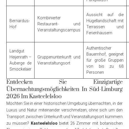
Aussicht auf die
Kombinierter
Bernardus-
Hügellandschaft mit
Restaurant- und
Hof
Terrassen und
Veranstaltungscampus
Ferienhäusern
Authentischer
Landgut
Bauernhof, geeignet
Heijenrath –
Gruppenunterkunft und
für große Gruppen
Auberge de
Veranstaltungsort
von bis zu 68
Smockelaer
Personen
Entdecken Sie Einzigartige
Übernachtungsmöglichkeiten In Süd-Limburg
2026 Im Kasteelelsloo
Möchten Sie in einer historischen Umgebung übernachten, in der
Luxus und Natur miteinander verschmelzen, ohne sich um den
Transport zwischen Unterkunft und Veranstaltungsort kümmern
zu müssen?
Kasteelelsloo
bietet 26 Zimmer mit botanischen