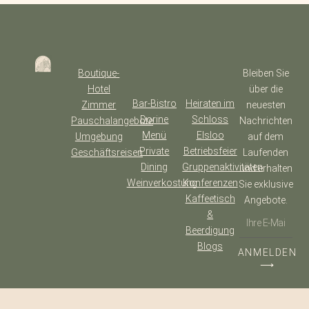
Boutique-
Bleiben Sie
Hotel
über die
Bar-Bistro
Heiraten im
Zimmer
neuesten
Dorine
Schloss
Pauschalangebote
Nachrichten
Menü
Elsloo
Umgebung
auf dem
Private
Betriebsfeier
Geschäftsreisen
Laufenden
Dining
Gruppenaktivitäten
und erhalten
Weinverkostung
Konferenzen
Sie exklusive
Kaffeetisch
Angebote.
&
Beerdigung
Blogs
ANMELDEN
⟶