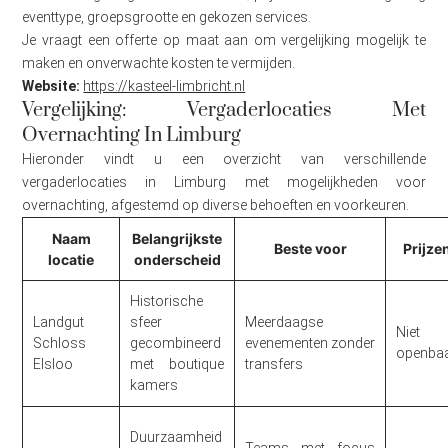
eventtype, groepsgrootte en gekozen services.
Je vraagt een offerte op maat aan om vergelijking mogelijk te
maken en onverwachte kosten te vermijden.
Website:
https://kasteel-limbricht.nl
Vergelijking: Vergaderlocaties Met
Overnachting In Limburg
Hieronder vindt u een overzicht van verschillende
vergaderlocaties in Limburg met mogelijkheden voor
overnachting, afgestemd op diverse behoeften en voorkeuren.
Naam
Belangrijkste
Beste voor
Prijze
locatie
onderscheid
Historische
Landgut
sfeer
Meerdaagse
Niet
Schloss
gecombineerd
evenementen zonder
openba
Elsloo
met boutique
transfers
kamers
Duurzaamheid
Teams met focus