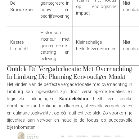
De
geïntegreerd in
Niet
op ecologische
Smockelaer
bouw en
openba
impact
bedrijfsvoering
Historisch
interieur met
Kasteel
Kleinschalige
Niet
geïntegreerde
Limbricht
bedrijfsevenementen
openba
catering en
beleving
Ontdek Dé Vergaderlocatie Met Overnachting
In Limburg Die Planning Eenvoudiger Maakt
Het vinden van de perfecte vergaderlocatie met overnachting in
Limburg kan ingewikkeld zijn door versnipperde locaties en
logistieke uitdagingen.
Kasteelelsloo
biedt een unieke
combinatie van boutique hotelkamers, sfeervolle vergaderzalen
en culinaire topkwaliteit op één authentieke plek. Zo voorkom je
tijdverlies aan vervoer en houd je de focus op succesvolle
bijeenkomsten.