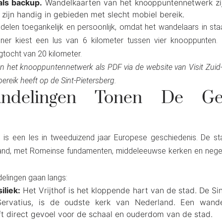
als backup.
Wandelkaarten van het knooppuntennetwerk zijn
zijn handig in gebieden met slecht mobiel bereik.
len toegankelijk en persoonlijk, omdat het wandelaars in staa
er kiest een lus van 6 kilometer tussen vier knooppunten. 
tocht van 20 kilometer.
 het knooppuntennetwerk als PDF via de website van Visit Zuid-L
bereik heeft op de Sint-Pietersberg.
andelingen Tonen De Ges
 is een les in tweeduizend jaar Europese geschiedenis. De 
land, met Romeinse fundamenten, middeleeuwse kerken en nege
lingen gaan langs:
iliek:
Het Vrijthof is het kloppende hart van de stad. De S
Servatius, is de oudste kerk van Nederland. Een wand
t direct gevoel voor de schaal en ouderdom van de stad.