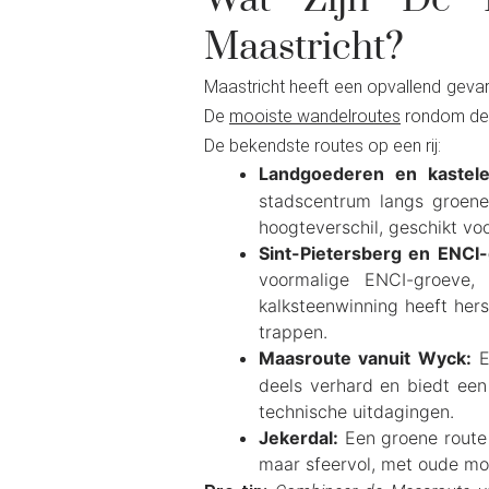
Wat Zijn De P
Maastricht?
Maastricht heeft een opvallend geva
De
mooiste wandelroutes
rondom de 
De bekendste routes op een rij:
Landgoederen en kastele
stadscentrum langs groene 
hoogteverschil, geschikt vo
Sint-Pietersberg en ENCI
voormalige ENCI-groeve,
kalksteenwinning heeft hers
trappen.
Maasroute vanuit Wyck:
E
deels verhard en biedt een
technische uitdagingen.
Jekerdal:
Een groene route 
maar sfeervol, met oude mol