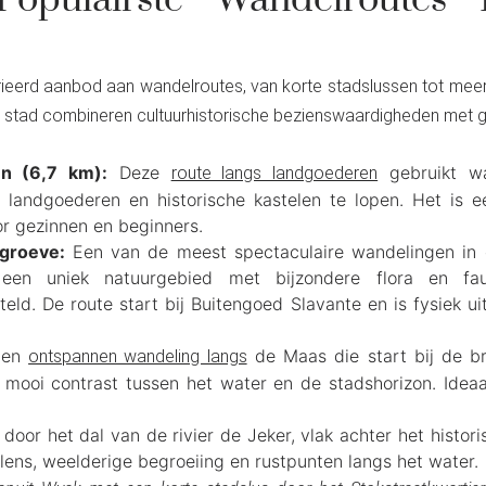
opulairste Wandelroute
rieerd aanbod aan wandelroutes, van korte stadslussen tot mee
stad combineren cultuurhistorische bezienswaardigheden met g
n (6,7 km):
Deze
gebruikt wa
route langs landgoederen
landgoederen en historische kastelen te lopen. Het is e
or gezinnen en beginners.
-groeve:
Een van de meest spectaculaire wandelingen in d
 een uniek natuurgebied met bijzondere flora en f
teld. De route start bij Buitengoed Slavante en is fysiek 
en
de Maas die start bij de br
ontspannen wandeling langs
 mooi contrast tussen het water en de stadshorizon. Ideaa
door het dal van de rivier de Jeker, vlak achter het histor
ens, weelderige begroeiing en rustpunten langs het water.