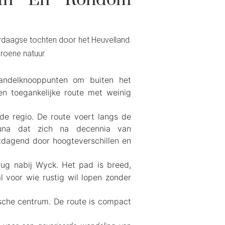
s In En Rondom
rdaagse tochten door het Heuvelland.
roene natuur.
ndelknooppunten om buiten het
en toegankelijke route met weinig
e regio. De route voert langs de
auna dat zich na decennia van
uitdagend door hoogteverschillen en
ug nabij Wyck. Het pad is breed,
l voor wie rustig wil lopen zonder
ische centrum. De route is compact