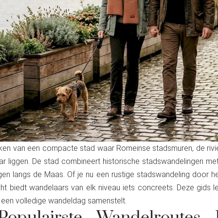
kken van een compacte stad waar Romeinse stadsmuren, de rivie
ar liggen. De stad combineert historische stadswandelingen met
en langs de Maas. Of je nu een rustige stadswandeling door he
t biedt wandelaars van elk niveau iets concreets. Deze gids legt
een volledige wandeldag samenstelt.