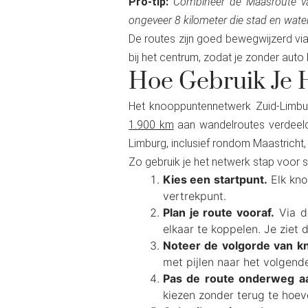
Pro-tip:
Combineer de Maasroute va
ongeveer 8 kilometer die stad en water
De routes zijn goed bewegwijzerd via
bij het centrum, zodat je zonder auto
Hoe Gebruik Je
Het knooppuntennetwerk Zuid-Limbur
1.900 km
aan wandelroutes verdeeld
Limburg, inclusief rondom Maastricht
Zo gebruik je het netwerk stap voor s
Kies een startpunt.
Elk kno
vertrekpunt.
Plan je route vooraf.
Via de
elkaar te koppelen. Je ziet 
Noteer de volgorde van k
met pijlen naar het volgend
Pas de route onderweg a
kiezen zonder terug te hoev