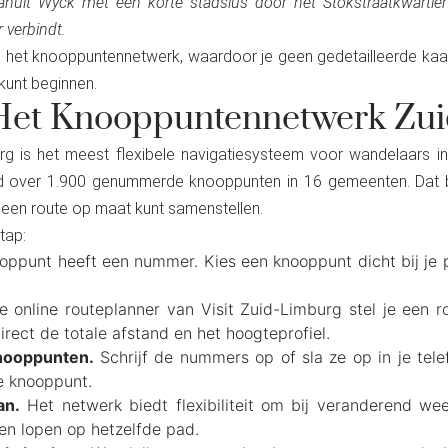
nuit Wyck met een korte stadslus door het Stokstraatkwartier
 verbindt.
 het knooppuntennetwerk, waardoor je geen gedetailleerde kaart
 kunt beginnen.
 Het Knooppuntennetwerk Zu
g is het meest flexibele navigatiesysteem voor wandelaars in
 over 1.900 genummerde knooppunten in 16 gemeenten. Dat bete
, een route op maat kunt samenstellen.
tap:
oppunt heeft een nummer. Kies een knooppunt dicht bij je pa
 online routeplanner van Visit Zuid-Limburg stel je een
direct de totale afstand en het hoogteprofiel.
nooppunten.
Schrijf de nummers op of sla ze op in je tel
e knooppunt.
an.
Het netwerk biedt flexibiliteit om bij veranderend wee
en lopen op hetzelfde pad.