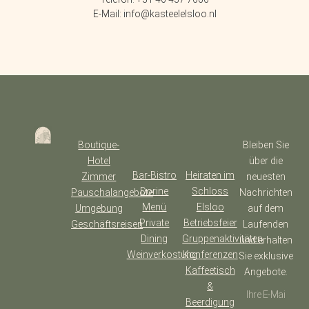
E-Mail: info@kasteelelsloo.nl
Boutique-
Bleiben Sie
Hotel
über die
Bar-Bistro
Heiraten im
Zimmer
neuesten
Dorine
Schloss
Pauschalangebote
Nachrichten
Menü
Elsloo
Umgebung
auf dem
Private
Betriebsfeier
Geschäftsreisen
Laufenden
Dining
Gruppenaktivitäten
und erhalten
Weinverkostung
Konferenzen
Sie exklusive
Kaffeetisch
Angebote.
&
Beerdigung