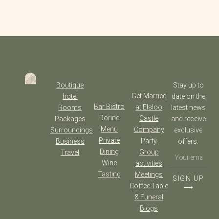
Boutique
Stay up to
Get Married
hotel
date on the
Bar Bistro
at Elsloo
Rooms
latest news
Dorine
Castle
Packages
and receive
Menu
Company
Surroundings
exclusive
Private
Party
Business
offers.
Dining
Group
Travel
Wine
activities
Tasting
Meetings
SIGN UP
Coffee Table
⟶
& Funeral
Blogs