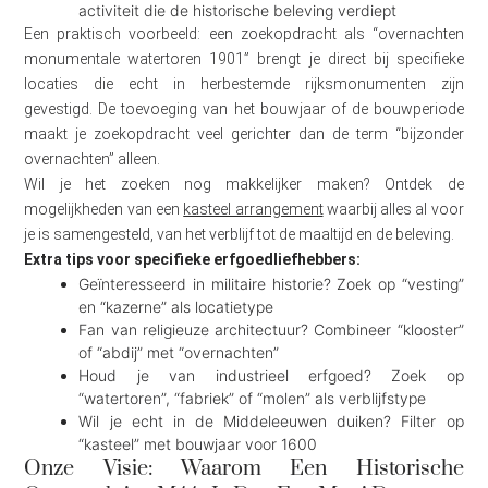
activiteit die de historische beleving verdiept
Een praktisch voorbeeld: een zoekopdracht als “overnachten
monumentale watertoren 1901” brengt je direct bij specifieke
locaties die echt in herbestemde rijksmonumenten zijn
gevestigd. De toevoeging van het bouwjaar of de bouwperiode
maakt je zoekopdracht veel gerichter dan de term “bijzonder
overnachten” alleen.
Wil je het zoeken nog makkelijker maken? Ontdek de
mogelijkheden van een
kasteel arrangement
waarbij alles al voor
je is samengesteld, van het verblijf tot de maaltijd en de beleving.
Extra tips voor specifieke erfgoedliefhebbers:
Geïnteresseerd in militaire historie? Zoek op “vesting”
en “kazerne” als locatietype
Fan van religieuze architectuur? Combineer “klooster”
of “abdij” met “overnachten”
Houd je van industrieel erfgoed? Zoek op
“watertoren”, “fabriek” of “molen” als verblijfstype
Wil je echt in de Middeleeuwen duiken? Filter op
“kasteel” met bouwjaar voor 1600
Onze Visie: Waarom Een Historische