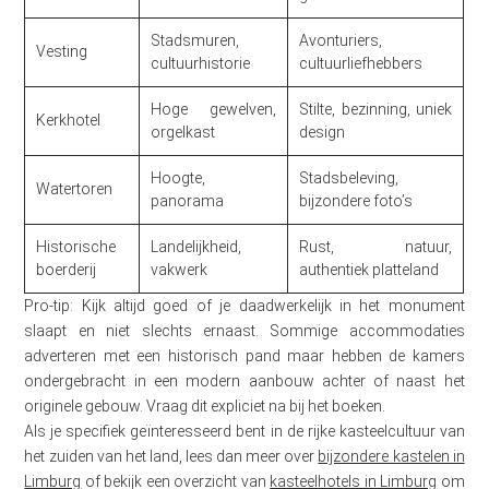
Stadsmuren,
Avonturiers,
Vesting
cultuurhistorie
cultuurliefhebbers
Hoge gewelven,
Stilte, bezinning, uniek
Kerkhotel
orgelkast
design
Hoogte,
Stadsbeleving,
Watertoren
panorama
bijzondere foto’s
Historische
Landelijkheid,
Rust, natuur,
boerderij
vakwerk
authentiek platteland
Pro-tip: Kijk altijd goed of je daadwerkelijk in het monument
slaapt en niet slechts ernaast. Sommige accommodaties
adverteren met een historisch pand maar hebben de kamers
ondergebracht in een modern aanbouw achter of naast het
originele gebouw. Vraag dit expliciet na bij het boeken.
Als je specifiek geïnteresseerd bent in de rijke kasteelcultuur van
het zuiden van het land, lees dan meer over
bijzondere kastelen in
Limburg
of bekijk een overzicht van
kasteelhotels in Limburg
om