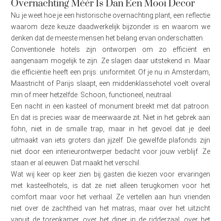
Overnachting Méér Is Dan Een Mooi Decor
Nu je weet hoe je een historische overnachting plant, een reflectie
waarom deze keuze daadwerkelijk bijzonder is en waarom we
denken dat de meeste mensen het belang ervan onderschatten.
Conventionele hotels zijn ontworpen om zo efficiënt en
aangenaam mogelijk te zijn. Ze slagen daar uitstekend in. Maar
die efficiëntie heeft een prijs: uniformiteit. Of je nu in Amsterdam,
Maastricht of Parijs slaapt, een middenklassehotel voelt overal
min of meer hetzelfde. Schoon, functioneel, neutraal.
Een nacht in een kasteel of monument breekt met dat patroon.
En dat is precies waar de meerwaarde zit. Niet in het gebrek aan
föhn, niet in de smalle trap, maar in het gevoel dat je deel
uitmaakt van iets groters dan jijzelf. Die gewelfde plafonds zijn
niet door een interieurontwerper bedacht voor jouw verblijf. Ze
staan er al eeuwen. Dat maakt het verschil.
Wat wij keer op keer zien bij gasten die kiezen voor ervaringen
met kasteelhotels, is dat ze niet alleen terugkomen voor het
comfort maar voor het verhaal. Ze vertellen aan hun vrienden
niet over de zachtheid van het matras, maar over het uitzicht
vanuit de torenkamer, over het diner in de ridderzaal, over het