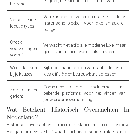
erfgoed, niet slechts in de buurt ervan.
beleving
Van kastelen tot watertorens: er zijn allerlei
Verschillende
historische plekken voor elke smaak en
locatie-types
budget.
Check
Verwacht niet altijd alle moderne luxe, maar
voorzieningen
geniet van authentieke details en sfeer.
vooraf
Wees kritisch
Kijk goed naar de bron van aanbiedingen en
bij je keuzes
kies officiële en betrouwbare adressen.
Combineer slimme zoektermen met
Zoek slim en
bekende platforms voor het vinden van
gericht
jouw droomovernachting.
Wat Betekent Historisch Overnachten In
Nederland?
Historisch overnachten is meer dan slapen in een oud gebouw.
Het gaat om een verblijf waarbij het historische karakter van de