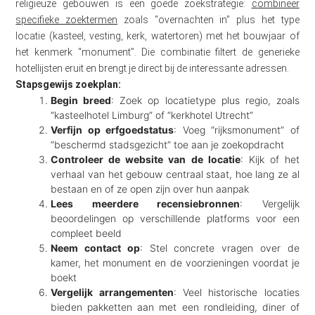
religieuze gebouwen is een goede zoekstrategie:
combineer
specifieke zoektermen
zoals “overnachten in” plus het type
locatie (kasteel, vesting, kerk, watertoren) met het bouwjaar of
het kenmerk “monument”. Die combinatie filtert de generieke
hotellijsten eruit en brengt je direct bij de interessante adressen.
Stapsgewijs zoekplan:
Begin breed
: Zoek op locatietype plus regio, zoals
“kasteelhotel Limburg” of “kerkhotel Utrecht”
Verfijn op erfgoedstatus
: Voeg “rijksmonument” of
“beschermd stadsgezicht” toe aan je zoekopdracht
Controleer de website van de locatie
: Kijk of het
verhaal van het gebouw centraal staat, hoe lang ze al
bestaan en of ze open zijn over hun aanpak
Lees meerdere recensiebronnen
: Vergelijk
beoordelingen op verschillende platforms voor een
compleet beeld
Neem contact op
: Stel concrete vragen over de
kamer, het monument en de voorzieningen voordat je
boekt
Vergelijk arrangementen
: Veel historische locaties
bieden pakketten aan met een rondleiding, diner of