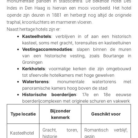
monumentale panden in stadscentra. De bekende Hotel Des
Indes in Den Haag is hiervan een mooi voorbeeld. Het hotel
opende zijn deuren in 1881 en herbergt nog altijd de originele
traphal, kroonluchters en marmeren vloeren.
Naast heritage hotels zijn er:
Kasteelhotels
: verblijven in of aan een historisch
kasteel, soms met gracht, torensuites en kasteeltuinen
Vestingaccommodaties
: slapen binnen de muren
van een historische vesting, zoals Bourtange in
Groningen
Kerkhotels
: voormalige kerken die zijn omgebouwd
tot sfeervolle hotelkamers met hoge gewelven
Watertorens
: monumentale watertorens met
panoramische kamers hoog boven de stad
Historische boerderijen
: 17e en 18e eeuwse
boerderijcomplexen met originele schuren en vakwerk
Bijzonder
Type locatie
Geschikt voor
kenmerk
Gracht, toren,
Romantisch verblijf,
Kasteelhotel
historie
gezin