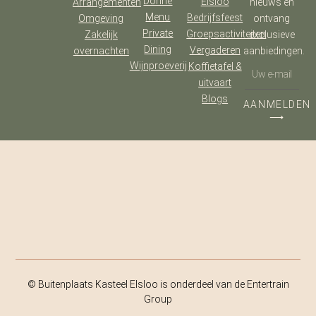
Dorine
Elsloo
Arrangementen
nieuws en
Menu
Bedrijfsfeest
Omgeving
ontvang
Private
Groepsactiviteiten
Zakelijk
exclusieve
Dining
Vergaderen
overnachten
aanbiedingen.
Wijnproeverij
Koffietafel &
uitvaart
Blogs
AANMELDEN
⟶
© Buitenplaats Kasteel Elsloo is onderdeel van de Entertrain
Group