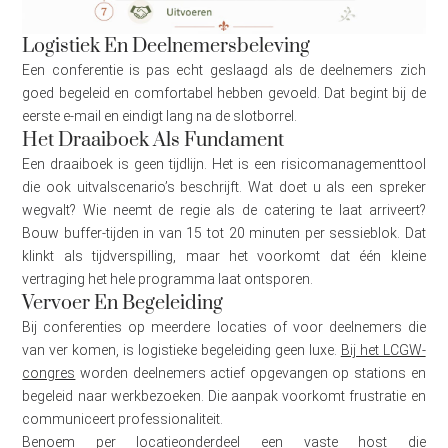
Logistiek En Deelnemersbeleving
Een conferentie is pas echt geslaagd als de deelnemers zich
goed begeleid en comfortabel hebben gevoeld. Dat begint bij de
eerste e-mail en eindigt lang na de slotborrel.
Het Draaiboek Als Fundament
Een draaiboek is geen tijdlijn. Het is een risicomanagementtool
die ook uitvalscenario’s beschrijft. Wat doet u als een spreker
wegvalt? Wie neemt de regie als de catering te laat arriveert?
Bouw buffer-tijden in van 15 tot 20 minuten per sessieblok. Dat
klinkt als tijdverspilling, maar het voorkomt dat één kleine
vertraging het hele programma laat ontsporen.
Vervoer En Begeleiding
Bij conferenties op meerdere locaties of voor deelnemers die
van ver komen, is logistieke begeleiding geen luxe.
Bij het LCGW-
congres
worden deelnemers actief opgevangen op stations en
begeleid naar werkbezoeken. Die aanpak voorkomt frustratie en
communiceert professionaliteit.
Benoem per locatieonderdeel een vaste host die