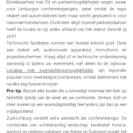
Bereikbaarheid met OV en parkeermogelijkheden wegen zwaar
voor Limburgse conferentiegangers, zeker omdat de regio
relatief veel automobilisten kent maar slecht gesitueerd is voor
nationale treindiensten. Controleer altijd: hoeveel parkeerplaatsen
heeft de locatie en op welke afstand van het station bevindt zij
zich?
Technische faciliteiten vormen een tweede kritisch punt. Denk
aan stabiel wifi, audiovisuele apparatuur, microfoons en
projectieschermen. Vraag altijd of er technische ondersteuning
aanwezig is tijdens uw evenement, niet alleen bij de opbouw.
Locaties met overnachtingsmogelijkheden
zijn bijzonder
populair voor meerdaagse conferenties, omdat deelnemers niet
na elke dag hoeven te reizen.
Pro-tip:
Bezoek elke locatie die u overweegt minimaal één keer op
hetzelfde tijdstip van de week als uw conferentie. Verkeer, licht en
sfeer kunnen op een woensdagmiddag heel anders zijn dan op een
vrijdagochtend.
Zuid-Limburg verdient extra aandacht als conferentieregio. De
combinatie van schilderachtig landschap, kwalitatief horeca-
aanbod en relatieve nabijheid van België en Duitsland maakt het