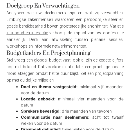
Doelgroep En Verwachtingen
Analyseer wie uw deelnemers zijn en wat zij verwachten.
Limburgse zakenmensen waarderen een persoonlijke sfeer en
goede bereikbaarheid boven grootstedelijke anonimiteit.
Variatie
in inhoud en interactie
verhoogt de impact van uw conferentie
aanzienlijk. Denk aan afwisseling tussen plenaire sessies,
workshops en informele netwerkmomenten.
Budgetkaders En Projectplanning
Stel vroeg een globaal budget vast, ook al zijn de exacte cijfers
nog niet bekend. Dat voorkomt dat u later een prachtige locatie
moet afzeggen omdat het te duur blijkt. Zet een projectplanning
op met duidelijke mijlpalen:
Doel en thema vastgesteld:
minimaal vijf maanden
voor de datum
Locatie geboekt:
minimaal vier maanden voor de
datum
Sprekers bevestigd:
drie maanden van tevoren
Communicatie naar deelnemers:
acht tot twaalf
weken voor de datum
Draaiboek definitief:
twee weken voor de datum