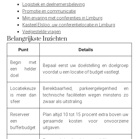
Logistiek en deelnemersbeleving
Promotie en communicatie
Mijn ervaring met conferenties in Limburg
Kasteel Elsloo: uw conferentielocatie in Limburg
Veelgestelde vragen
Belangrijkste Inzichten
Punt
Details
Begin met
Bepaal eerst uw doelstelling en doelgroep
een helder
voordat u een locatie of budget vastlegt.
doel
Locatiekeuze
Bereikbaarheid, parkeergelegenheid en
is meer dan
technische faciliteiten wegen minstens zo
sfeer
zwaar als uitstraling.
Reserveer
Plan altijd 10 tot 15 procent extra boven uw
een
geraamde kosten voor onvoorziene
bufferbudget
uitgaven.