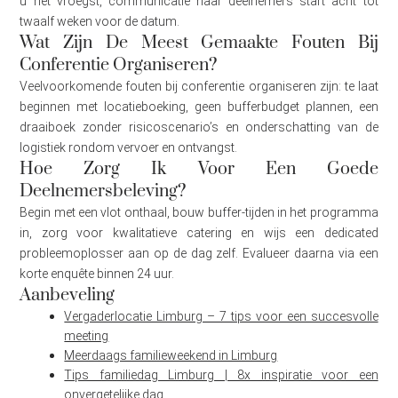
u het vroegst, communicatie naar deelnemers start acht tot
twaalf weken voor de datum.
Wat Zijn De Meest Gemaakte Fouten Bij
Conferentie Organiseren?
Veelvoorkomende fouten bij conferentie organiseren zijn: te laat
beginnen met locatieboeking, geen bufferbudget plannen, een
draaiboek zonder risicoscenario’s en onderschatting van de
logistiek rondom vervoer en ontvangst.
Hoe Zorg Ik Voor Een Goede
Deelnemersbeleving?
Begin met een vlot onthaal, bouw buffer-tijden in het programma
in, zorg voor kwalitatieve catering en wijs een dedicated
probleemoplosser aan op de dag zelf. Evalueer daarna via een
korte enquête binnen 24 uur.
Aanbeveling
Vergaderlocatie Limburg – 7 tips voor een succesvolle
meeting
Meerdaags familieweekend in Limburg
Tips familiedag Limburg | 8x inspiratie voor een
onvergetelijke dag