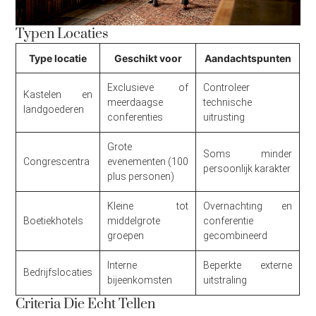
Typen Locaties
Type locatie
Geschikt voor
Aandachtspunten
Exclusieve of
Controleer
Kastelen en
meerdaagse
technische
landgoederen
conferenties
uitrusting
Grote
Soms minder
Congrescentra
evenementen (100
persoonlijk karakter
plus personen)
Kleine tot
Overnachting en
Boetiekhotels
middelgrote
conferentie
groepen
gecombineerd
Interne
Beperkte externe
Bedrijfslocaties
bijeenkomsten
uitstraling
Criteria Die Echt Tellen