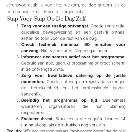
verantwoordelijk is voor het welkom, de doorstroom en de
communicatie met de centrale organisatie.
Stap-Voor-Stap Op De Dag Zelf
Zorg voor een rustige ontvangst.
Goede registratie,
duidelijke bewegwijzering en een gastvrij onthaal
zetten de toon voor de rest van de dag.
Check techniek minimaal 90 minuten voor
aanvang.
Niet vijf minuten. Negentig minuten.
Informeer deelnemers actief over het programma.
Gebruik een app, gedrukt programma of groot scherm
in de ontvangstruimte.
Zorg voor kwalitatieve catering op de juiste
momenten.
Goede catering en registratie verhogen
de betrokkenheid en het professionele gevoel
aanzienlijk.
Beëindig het programma op tijd.
Deelnemers
waarderen organisatoren die hun planning
respecteren.
Evalueer direct.
Stuur een korte enquête binnen 24
uur na afloop, als de indrukken nog vers zijn.
Pro-tip:
Wijs één persoon aan als “probleemoplosser” die de hele