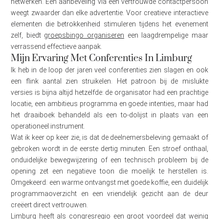
netwerken. Een aanbeveling via een vertrouwde contactpersoon
weegt zwaarder dan elke advertentie. Voor creatieve interactieve
elementen die betrokkenheid stimuleren tijdens het evenement
zelf, biedt
groepsbingo organiseren
een laagdrempelige maar
verrassend effectieve aanpak.
Mijn Ervaring Met Conferenties In Limburg
Ik heb in de loop der jaren veel conferenties zien slagen en ook
een flink aantal zien struikelen. Het patroon bij de mislukte
versies is bijna altijd hetzelfde: de organisator had een prachtige
locatie, een ambitieus programma en goede intenties, maar had
het draaiboek behandeld als een to-dolijst in plaats van een
operationeel instrument.
Wat ik keer op keer zie, is dat de deelnemersbeleving gemaakt of
gebroken wordt in de eerste dertig minuten. Een stroef onthaal,
onduidelijke bewegwijzering of een technisch probleem bij de
opening zet een negatieve toon die moeilijk te herstellen is.
Omgekeerd: een warme ontvangst met goede koffie, een duidelijk
programmaoverzicht en een vriendelijk gezicht aan de deur
creëert direct vertrouwen.
Limburg heeft als congresregio een groot voordeel dat weinig