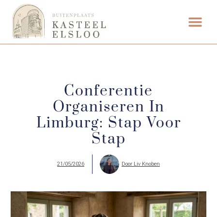
ETEN & DRI
Conferentie
Organiseren In
Limburg: Stap Voor
Stap
21/05/2026
Door
Liv Knoben