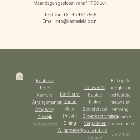
Maandagen gesloten vanaf 17.00 uur.
Telefoon: +31 46 437 7666
Email: info@kasteelelsloo.nl
Boutique
Blijf op de
Trouwen bij
hotel
hoogte van
Bar Bistro
Kasteel
Kamers
het laatste
Dorine
Elsloo
Arrangementen
nieuws en
Menu
Bedrijfsfeest
Omgeving
ontvang
Private
Groepsactiviteiten
Zakelijk
exclusieve
Dining
Vergaderen
overnachten
aanbiedingen.
Wijnproeverij
Koffietafel &
uitvaart