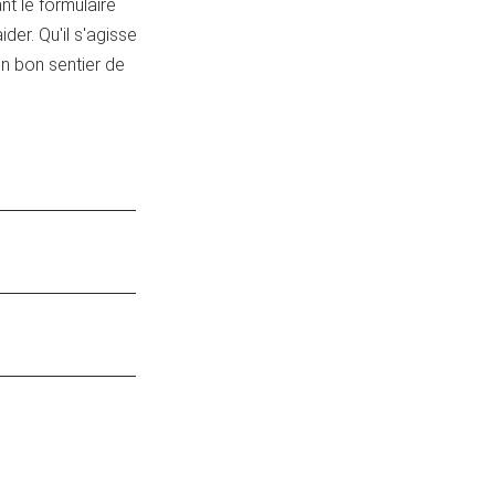
nt le formulaire
der. Qu'il s'agisse
 un bon sentier de