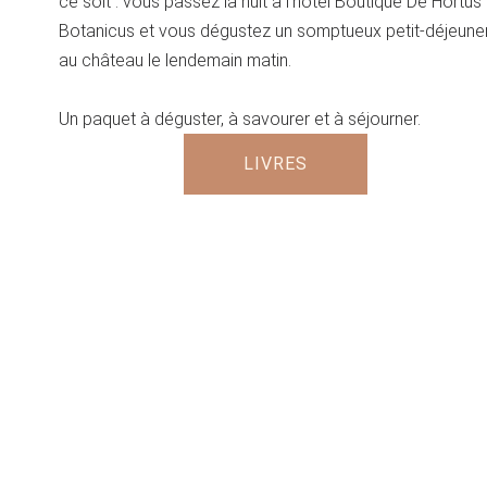
ce soit : vous passez la nuit à l'hôtel Boutique De Hortus
Botanicus et vous dégustez un somptueux petit-déjeune
au château le lendemain matin.
Un paquet à déguster, à savourer et à séjourner.
LIVRES