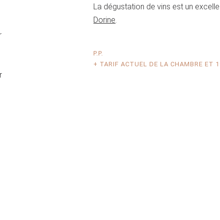
La dégustation de vins est un excell
Dorine
.
r
P.P.
+ TARIF ACTUEL DE LA CHAMBRE ET 19
r