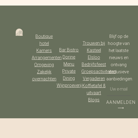
Boutique
Blijf op de
Trouwen bij
hotel
hoogte van
Bar Bistro
Kasteel
Kamers
het laatste
Dorine
Elsloo
Arrangementen
nieuws en
Menu
Bedrijfsfeest
Omgeving
ontvang
Private
Groepsactiviteiten
Zakelijk
exclusieve
Dining
Vergaderen
overnachten
aanbiedingen.
Wijnproeverij
Koffietafel &
uitvaart
Blogs
AANMELDEN
⟶