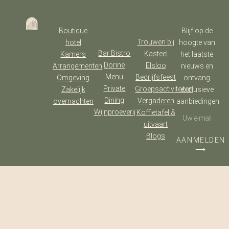
Boutique
Blijf op de
Trouwen bij
hotel
hoogte van
Bar Bistro
Kasteel
Kamers
het laatste
Dorine
Elsloo
Arrangementen
nieuws en
Menu
Bedrijfsfeest
Omgeving
ontvang
Private
Groepsactiviteiten
Zakelijk
exclusieve
Dining
Vergaderen
overnachten
aanbiedingen.
Wijnproeverij
Koffietafel &
uitvaart
Blogs
AANMELDEN
⟶