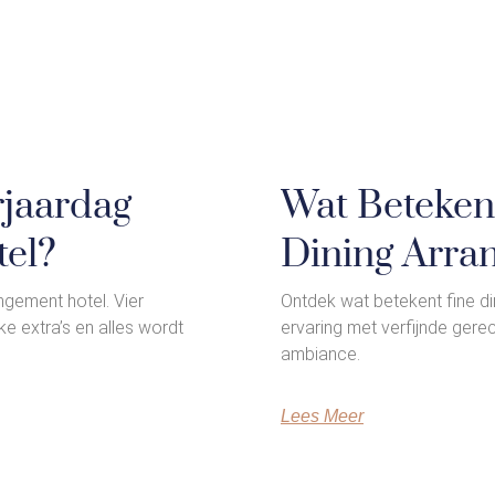
rjaardag
Wat Beteken
el?
Dining Arra
gement hotel. Vier
Ontdek wat betekent fine di
ke extra’s en alles wordt
ervaring met verfijnde gere
ambiance.
Lees Meer