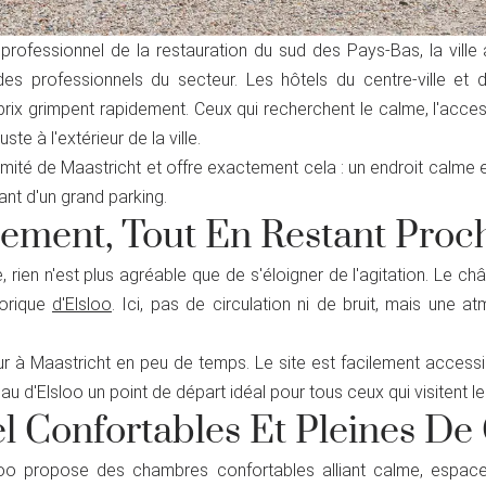
professionnel de la restauration du sud des Pays-Bas, la ville 
 des professionnels du secteur. Les hôtels du centre-ville et
prix grimpent rapidement. Ceux qui recherchent le calme, l'access
te à l'extérieur de la ville.
mité de Maastricht et offre exactement cela : un endroit calme e
nt d'un grand parking.
lement, Tout En Restant Proc
 rien n'est plus agréable que de s'éloigner de l'agitation. Le ch
orique
d'Elsloo
. Ici, pas de circulation ni de bruit, mais une
à Maastricht en peu de temps. Le site est facilement accessib
eau d'Elsloo un point de départ idéal pour tous ceux qui visitent l
 Confortables Et Pleines De
sloo propose des chambres confortables alliant calme, espac