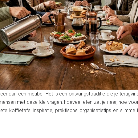
eer dan een meubel. Het is een ontvangsttraditie die je terugvindt 
mensen met dezelfde vragen: hoeveel eten zet je neer, hoe voo
crete koffietafel inspiratie, praktische organisatietips en slim