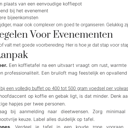
 in plaats van een eenvoudige koffiepot
end bij het evenement
ere bijeenkomsten
jdiger, maar ook complexer om goed te organiseren. Gelukkig zijn 
 Regelen Voor Evenementen
of valt met goede voorbereiding. Hier is hoe je dat stap voor sta
Aanpak
eer.
Een koffietafel na een uitvaart vraagt om rust, warmte 
n professionaliteit. Een bruiloft mag feestelijk en opvallen
bij een volledig buffet op 400 tot 500 gram voedsel per volwa
t hoofdaccent op koffie en gebak ligt, is dat minder. Denk 
tige hapjes per twee personen.
ag bij aanmelding naar dieetwensen. Zorg minimaal v
otvrije keuze. Label alles duidelijk op tafel.
ones.
Verdeel je tafel in een koude zone vooraan,