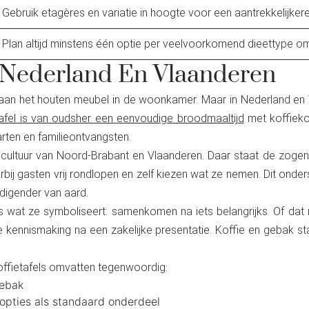
Gebruik etagères en variatie in hoogte voor een aantrekkelijkere 
Plan altijd minstens één optie per veelvoorkomend dieettype om
n Nederland En Vlaanderen
” aan het houten meubel in de woonkamer. Maar in Nederland en
tafel is van oudsher een eenvoudige broodmaaltijd
met koffiekoe
rten en familieontvangsten.
ale cultuur van Noord-Brabant en Vlaanderen. Daar staat de zog
bij gasten vrij rondlopen en zelf kiezen wat ze nemen. Dit onder
odigender van aard.
s wat ze symboliseert: samenkomen na iets belangrijks. Of dat n
te kennismaking na een zakelijke presentatie. Koffie en gebak s
offietafels omvatten tegenwoordig:
gebak
 opties als standaard onderdeel