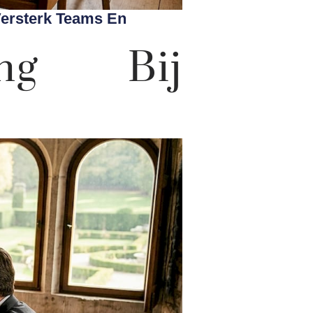
Versterk Teams En
ing Bij
n