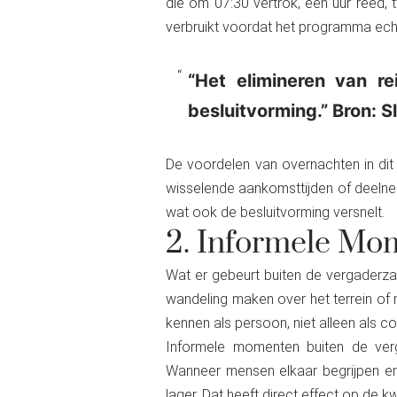
die om 07:30 vertrok, een uur reed, 
verbruikt voordat het programma echt
“Het elimineren van re
besluitvorming.” Bron: 
De voordelen van overnachten in dit 
wisselende aankomsttijden of deeln
wat ook de besluitvorming versnelt.
2. Informele Mo
Wat er gebeurt buiten de vergaderzaa
wandeling maken over het terrein of
kennen als persoon, niet alleen als c
Informele momenten buiten de verg
Wanneer mensen elkaar begrijpen en 
lager. Dat heeft direct effect op de k