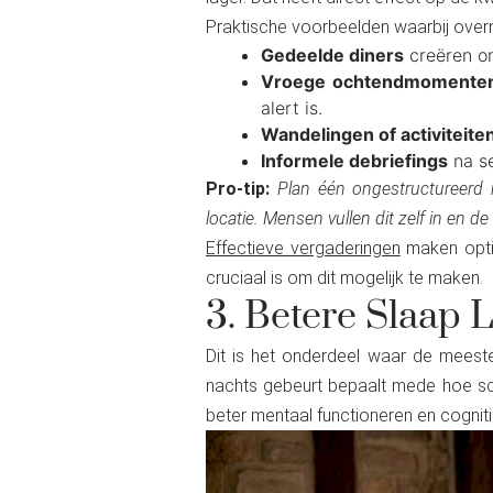
Praktische voorbeelden waarbij overna
Gedeelde diners
creëren o
Vroege ochtendmomente
alert is.
Wandelingen of activiteite
Informele debriefings
na se
Pro-tip:
Plan één ongestructureerd
locatie. Mensen vullen dit zelf in en d
Effectieve vergaderingen
maken optim
cruciaal is om dit mogelijk te maken.
3. Betere Slaap
Dit is het onderdeel waar de meeste
nachts gebeurt bepaalt mede hoe s
beter mentaal functioneren en cognit