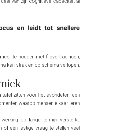
eel van zijn cognitieve capaciteit al
cus en leidt tot snellere
 meer te houden met filevertragingen,
ma kan strak en op schema verlopen,
miek
 tafel zitten voor het avondeten, een
 momenten waarop mensen elkaar leren
erking op lange termijn versterkt.
of een lastige vraag te stellen veel