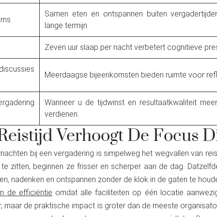
Samen eten en ontspannen buiten vergadertijd
ams
lange termijn.
Zeven uur slaap per nacht verbetert cognitieve pre
iscussies
Meerdaagse bijeenkomsten bieden ruimte voor refle
rgadering
Wanneer u de tijdwinst en resultaatkwaliteit meer
verdienen.
 Reistijd Verhoogt De Focus D
achten bij een vergadering is simpelweg het wegvallen van reis
 te zitten, beginnen ze frisser en scherper aan de dag. Datzelf
aten, nadenken en ontspannen zonder de klok in de gaten te houd
 de efficiëntie
omdat alle faciliteiten op één locatie aanwezig 
ur, maar de praktische impact is groter dan de meeste organisat