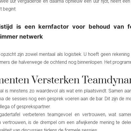
twee uur vergaderde en daarna opnieuw een uur rijdt, heeft een d
 begint.
istijd is een kernfactor voor behoud van fo
Slimmer netwerk
opzicht zijn zowel mentaal als logistiek. U hoeft geen rekening
emers die halverwege de ochtend nog binnenlopen. Het program
menten Versterken Teamdyna
l is minstens zo waardevol als wat erin plaatsvindt. Samen aan
 na de sessies nog een gesprek voeren aan de bar. Dit zijn de
ollega of gesprekspartner.
adertafel verbeteren teamgevoel en vertrouwen, wat samenw
vertrouwen, is de drempel om een afwijkende mening te delen 
waliteit van discussies tijdens de formele sessies.