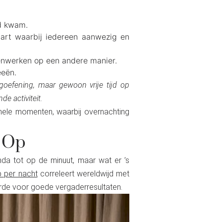
d kwam.
tart waarbij iedereen aanwezig en
enwerken op een andere manier.
eeën.
oefening, maar gewoon vrije tijd op
e activiteit.
mele momenten, waarbij overnachting
s Op
nda tot op de minuut, maar wat er ’s
p per nacht
correleert wereldwijd met
arde voor goede vergaderresultaten.