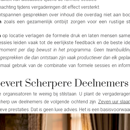
chting tijdens vergaderingen dit effect versterkt:
ntspannen gesprekken over inhoud die overdag niet aan bo
n
zoals een gezamenlijk ontbijt zorgen voor een rustige s
n
op locatie verlagen de formele druk en laten mensen sam
ssies leiden vaak tot de eerlijkste feedback en de beste id
 moment per dag bewust in het programma. Geen teambuilding
e gesprekken die dan ontstaan zijn vaak productiever dan elk gepland
aal gebruik van de combinatie van formele sessies en infor
 Levert Scherpere Deelnemer
 organisatoren te weinig bij stilstaan. U plant de vergaderage
cherp uw deelnemers de volgende ochtend zijn.
Zeven uur slaa
ieve prestaties. Dat is geen luxe advies. Het is een basisvoorwa