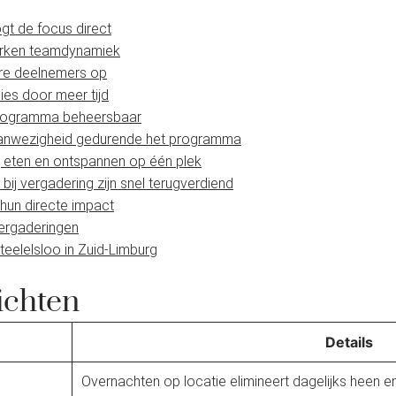
oogt de focus direct
erken teamdynamiek
ere deelnemers op
ies door meer tijd
 programma beheersbaar
aanwezigheid gedurende het programma
, eten en ontspannen op één plek
bij vergadering zijn snel terugverdiend
 hun directe impact
vergaderingen
teelelsloo in Zuid-Limburg
ichten
Details
Overnachten op locatie elimineert dagelijks heen e