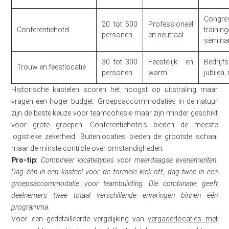
Congre
20 tot 500
Professioneel
Conferentiehotel
training
personen
en neutraal
semina
30 tot 300
Feestelijk en
Bedrijfs
Trouw en feestlocatie
personen
warm
jubilea,
Historische kastelen scoren het hoogst op uitstraling maar
vragen een hoger budget. Groepsaccommodaties in de natuur
zijn de beste keuze voor teamcohesie maar zijn minder geschikt
voor grote groepen. Conferentiehotels bieden de meeste
logistieke zekerheid. Buitenlocaties bieden de grootste schaal
maar de minste controle over omstandigheden.
Pro-tip:
Combineer locatietypes voor meerdaagse evenementen.
Dag één in een kasteel voor de formele kick-off, dag twee in een
groepsaccommodatie voor teambuilding. Die combinatie geeft
deelnemers twee totaal verschillende ervaringen binnen één
programma.
Voor een gedetailleerde vergelijking van
vergaderlocaties met