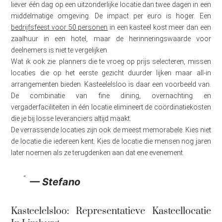
liever één dag op een uitzonderlijke locatie dan twee dagen in een
middelmatige omgeving. De impact per euro is hoger. Een
bedrijfsfeest voor 50 personen
in een kasteel kost meer dan een
zaalhuur in een hotel, maar de herinneringswaarde voor
deelnemers is niet te vergelijken.
Wat ik ook zie: planners die te vroeg op prijs selecteren, missen
locaties die op het eerste gezicht duurder lijken maar all-in
arrangementen bieden. Kasteelelsloo is daar een voorbeeld van.
De combinatie van fine dining, overnachting en
vergaderfaciliteiten in één locatie elimineert de coördinatiekosten
die je bij losse leveranciers altijd maakt.
De verrassende locaties zijn ook de meest memorabele. Kies niet
de locatie die iedereen kent. Kies de locatie die mensen nog jaren
later noemen als ze terugdenken aan dat ene evenement.
— Stefano
Kasteelelsloo: Representatieve Kasteellocatie