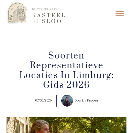
ETEN & DRI
Soorten
Representatieve
Locaties In Limburg:
Gids 2026
07/06/2026
Door
Liv Knoben