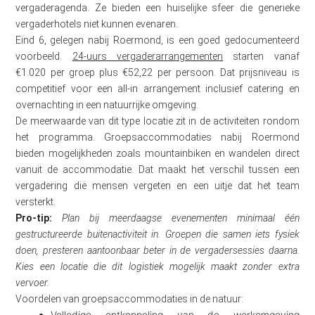
vergaderagenda. Ze bieden een huiselijke sfeer die generieke
vergaderhotels niet kunnen evenaren.
Eind 6, gelegen nabij Roermond, is een goed gedocumenteerd
voorbeeld.
24-uurs vergaderarrangementen
starten vanaf
€1.020 per groep plus €52,22 per persoon. Dat prijsniveau is
competitief voor een all-in arrangement inclusief catering en
overnachting in een natuurrijke omgeving.
De meerwaarde van dit type locatie zit in de activiteiten rondom
het programma. Groepsaccommodaties nabij Roermond
bieden mogelijkheden zoals mountainbiken en wandelen direct
vanuit de accommodatie. Dat maakt het verschil tussen een
vergadering die mensen vergeten en een uitje dat het team
versterkt.
Pro-tip:
Plan bij meerdaagse evenementen minimaal één
gestructureerde buitenactiviteit in. Groepen die samen iets fysiek
doen, presteren aantoonbaar beter in de vergadersessies daarna.
Kies een locatie die dit logistiek mogelijk maakt zonder extra
vervoer.
Voordelen van groepsaccommodaties in de natuur:
Volledige ontkoppeling van de werkomgeving