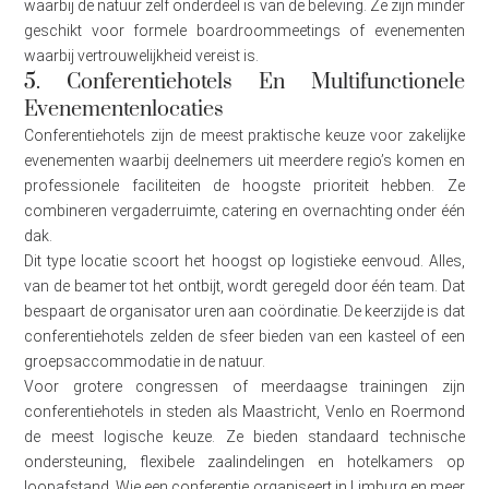
waarbij de natuur zelf onderdeel is van de beleving. Ze zijn minder
geschikt voor formele boardroommeetings of evenementen
waarbij vertrouwelijkheid vereist is.
5. Conferentiehotels En Multifunctionele
Evenementenlocaties
Conferentiehotels zijn de meest praktische keuze voor zakelijke
evenementen waarbij deelnemers uit meerdere regio’s komen en
professionele faciliteiten de hoogste prioriteit hebben. Ze
combineren vergaderruimte, catering en overnachting onder één
dak.
Dit type locatie scoort het hoogst op logistieke eenvoud. Alles,
van de beamer tot het ontbijt, wordt geregeld door één team. Dat
bespaart de organisator uren aan coördinatie. De keerzijde is dat
conferentiehotels zelden de sfeer bieden van een kasteel of een
groepsaccommodatie in de natuur.
Voor grotere congressen of meerdaagse trainingen zijn
conferentiehotels in steden als Maastricht, Venlo en Roermond
de meest logische keuze. Ze bieden standaard technische
ondersteuning, flexibele zaalindelingen en hotelkamers op
loopafstand. Wie een
conferentie organiseert in Limburg
en meer