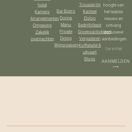
Trouwen bij
hotel
hoogte van
Bar Bistro
Kasteel
Kamers
het laatste
Dorine
Elsloo
Arrangementen
nieuws en
Menu
Bedrijfsfeest
Omgeving
ontvang
Private
Groepsactiviteiten
Zakelijk
exclusieve
Dining
Vergaderen
overnachten
aanbiedingen.
Wijnproeverij
Koffietafel &
uitvaart
Blogs
AANMELDEN
⟶