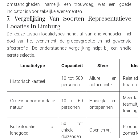
omstandigheden, namelijk een trouwdag, wat een goede
indicator is voor zakelijke evenementen.
7. Vergelijking Van Soorten Representatieve
Locaties In Limburg
De keuze tussen locatietypes hangt af van drie variabelen: het
doel van het evenement, de groepsgrootte en het gewenste
sfeerprofiel. De onderstaande vergelijking helpt bij een snelle
eerste selectie.
Locatietype
Capaciteit
Sfeer
Ide
10 tot 500
Allure en
Relatie
Historisch kasteel
personen
authenticiteit
boardr
Meerda
Groepsaccommodatie
10 tot 60
Huiselijk en
teamuit
natuur
personen
ontspannen
trainin
50 tot
Buitenlocatie of
Product
enkele
Open en vrij
landgoed
zomerf
duizenden