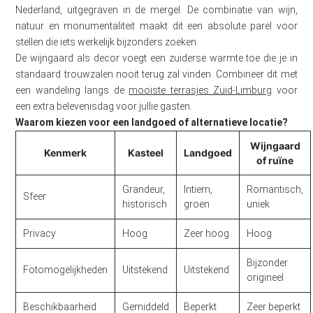
Nederland, uitgegraven in de mergel. De combinatie van wijn,
natuur en monumentaliteit maakt dit een absolute parel voor
stellen die iets werkelijk bijzonders zoeken.
De wijngaard als decor voegt een zuiderse warmte toe die je in
standaard trouwzalen nooit terug zal vinden. Combineer dit met
een wandeling langs de
mooiste terrasjes Zuid-Limburg
voor
een extra belevenisdag voor jullie gasten.
Waarom kiezen voor een landgoed of alternatieve locatie?
Wijngaard
Kenmerk
Kasteel
Landgoed
of ruïne
Grandeur,
Intiem,
Romantisch,
Sfeer
historisch
groen
uniek
Privacy
Hoog
Zeer hoog
Hoog
Bijzonder
Fotomogelijkheden
Uitstekend
Uitstekend
origineel
Beschikbaarheid
Gemiddeld
Beperkt
Zeer beperkt