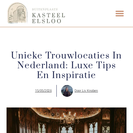
ETEN & DRI
Unieke Trouwlocaties In
Nederland: Luxe Tips
En Inspiratie
15/05/2026
Door
Liv Knoben