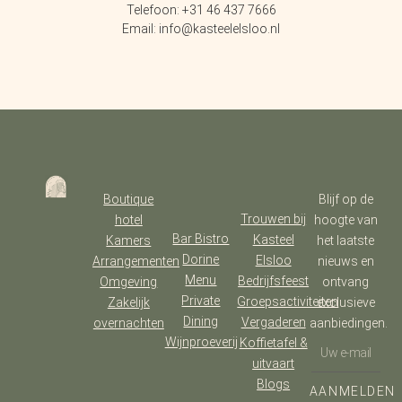
Telefoon: +31 46 437 7666
Email: info@kasteelelsloo.nl
Boutique
Blijf op de
Trouwen bij
hotel
hoogte van
Bar Bistro
Kasteel
Kamers
het laatste
Dorine
Elsloo
Arrangementen
nieuws en
Menu
Bedrijfsfeest
Omgeving
ontvang
Private
Groepsactiviteiten
Zakelijk
exclusieve
Dining
Vergaderen
overnachten
aanbiedingen.
Wijnproeverij
Koffietafel &
uitvaart
Blogs
AANMELDEN