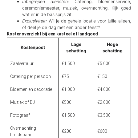
Inbegrepen diensten:
Catering, bloemenservice,
ceremoniemeester, muziek, overnachting. Kijk goed
wat er in de basisprijs zit.
Exclusiviteit:
Wil je de gehele locatie voor jullie alleen,
of deel je de dag met een ander feest?
Kostenoverzicht bij een kasteel of landgoed
Lage
Hoge
Kostenpost
schatting
schatting
Zaalverhuur
€1.500
€5.000
Catering per persoon
€75
€150
Bloemen en decoratie
€1.000
€4.000
Muziek of DJ
€500
€2.000
Fotograaf
€1.500
€3.500
Overnachting
€200
€600
bruidspaar