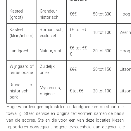
Kasteel
Grandeur,
€€€
50 tot 800
Hoog
(groot)
historisch
Kasteel
Romantisch,
€€ tot €€
10 tot 100
Zeer 
(klein/intiem)
exclusief
€
€€ tot €€
Landgoed
Natuur, rust
30 tot 300
Hoog
€
Wijngaard of
Zuidelijk,
€€€
20 tot 150
Uitzon
terraslocatie
uniek
Ruïne of
Mysterieus,
historisch
€ tot €€
20 tot 100
Uitzon
origineel
park
Hoge waarderingen bij kastelen en landgoederen ontstaan niet
toevallig. Sfeer, service en originaliteit vormen samen de basis
van die scores. Stellen die voor een van deze locaties kiezen,
rapporteren consequent hogere tevredenheid dan degenen die