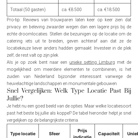
Totaal (50 gasten)
ca. €8.500
ca. €18.500
Pro-tip: Reviews van trouwparen laten keer op keer zien dat
privacy en beleving zwaarder wegen dan een lagere prijs bij de
echte droomlocaties. Stellen die bezuinigen op de locatie om de
catering iets uit te breiden, geven achteraf aan dat ze de
locatiekeuze liever anders hadden gemaakt. Investeer in de plek
zelf; de rest valt op zijn plek.
Als je op zoek bent naar een
unieke setting Limburg
met de
mogelijkheid om meerdere elementen te combineren, is het
zuiden van Nederland bijzonder interessant vanwege de
heuvelachtige landschappen en monumentale gebouwen.
Snel Vergelijken: Welk Type Locatie Past Bij
Jullie?
Je hebt nu een goed beeld van de opties. Maar welke locatiesoort
past het beste bij jullie als koppel? De tabel hieronder helpt je snel
vergelijken op de belangrijkste criteria.
Prijs
Type locatie
Sfeer
Capaciteit
Unie
indicatie