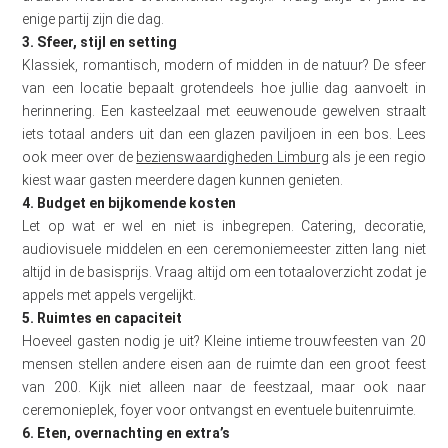
enige partij zijn die dag.
3. Sfeer, stijl en setting
Klassiek, romantisch, modern of midden in de natuur? De sfeer
van een locatie bepaalt grotendeels hoe jullie dag aanvoelt in
herinnering. Een kasteelzaal met eeuwenoude gewelven straalt
iets totaal anders uit dan een glazen paviljoen in een bos. Lees
ook meer over de
bezienswaardigheden Limburg
als je een regio
kiest waar gasten meerdere dagen kunnen genieten.
4. Budget en bijkomende kosten
Let op wat er wel en niet is inbegrepen. Catering, decoratie,
audiovisuele middelen en een ceremoniemeester zitten lang niet
altijd in de basisprijs. Vraag altijd om een totaaloverzicht zodat je
appels met appels vergelijkt.
5. Ruimtes en capaciteit
Hoeveel gasten nodig je uit? Kleine intieme trouwfeesten van 20
mensen stellen andere eisen aan de ruimte dan een groot feest
van 200. Kijk niet alleen naar de feestzaal, maar ook naar
ceremonieplek, foyer voor ontvangst en eventuele buitenruimte.
6. Eten, overnachting en extra’s