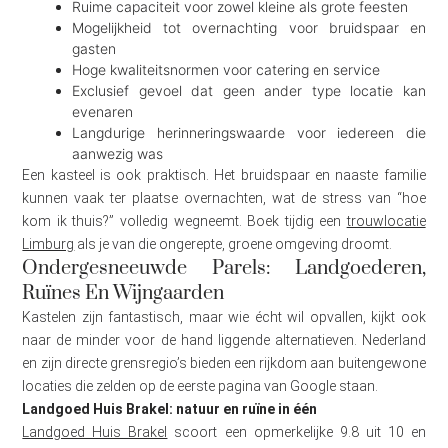
Ruime capaciteit voor zowel kleine als grote feesten
Mogelijkheid tot overnachting voor bruidspaar en
gasten
Hoge kwaliteitsnormen voor catering en service
Exclusief gevoel dat geen ander type locatie kan
evenaren
Langdurige herinneringswaarde voor iedereen die
aanwezig was
Een kasteel is ook praktisch. Het bruidspaar en naaste familie
kunnen vaak ter plaatse overnachten, wat de stress van “hoe
kom ik thuis?” volledig wegneemt. Boek tijdig een
trouwlocatie
Limburg
als je van die ongerepte, groene omgeving droomt.
Ondergesneeuwde Parels: Landgoederen,
Ruïnes En Wijngaarden
Kastelen zijn fantastisch, maar wie écht wil opvallen, kijkt ook
naar de minder voor de hand liggende alternatieven. Nederland
en zijn directe grensregio’s bieden een rijkdom aan buitengewone
locaties die zelden op de eerste pagina van Google staan.
Landgoed Huis Brakel: natuur en ruïne in één
Landgoed Huis Brakel
scoort een opmerkelijke 9.8 uit 10 en