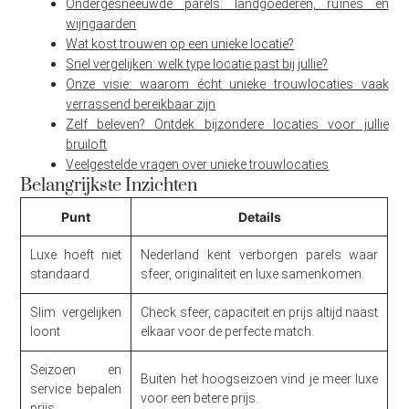
Ondergesneeuwde parels: landgoederen, ruïnes en
wijngaarden
Wat kost trouwen op een unieke locatie?
Snel vergelijken: welk type locatie past bij jullie?
Onze visie: waarom écht unieke trouwlocaties vaak
verrassend bereikbaar zijn
Zelf beleven? Ontdek bijzondere locaties voor jullie
bruiloft
Veelgestelde vragen over unieke trouwlocaties
Belangrijkste Inzichten
Punt
Details
Luxe hoeft niet
Nederland kent verborgen parels waar
standaard
sfeer, originaliteit en luxe samenkomen.
Slim vergelijken
Check sfeer, capaciteit en prijs altijd naast
loont
elkaar voor de perfecte match.
Seizoen en
Buiten het hoogseizoen vind je meer luxe
service bepalen
voor een betere prijs.
prijs