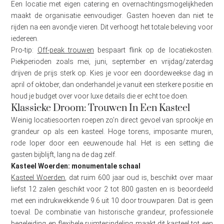
Een locatie met eigen catering en overnachtingsmogelijkheden
maakt de organisatie eenvoudiger. Gasten hoeven dan niet te
rijden na een avondje vieren. Dit verhoogt het totale beleving voor
iedereen.
Pro-tip:
Off-peak trouwen
bespaart flink op de locatiekosten.
Piekperioden zoals mei, juni, september en vrijdag/zaterdag
drijven de prijs sterk op. Kies je voor een doordeweekse dag in
april of oktober, dan onderhandel je vanuit een sterkere positie en
houd je budget over voor luxe details die er echt toe doen.
Klassieke Droom: Trouwen In Een Kasteel
Weinig locatiesoorten roepen zo’n direct gevoel van sprookje en
grandeur op als een kasteel. Hoge torens, imposante muren,
rode loper door een eeuwenoude hal. Het is een setting die
gasten bijblijft, lang na de dag zelf.
Kasteel Woerden: monumentale schaal
Kasteel Woerden
, dat ruim 600 jaar oud is, beschikt over maar
liefst 12 zalen geschikt voor 2 tot 800 gasten en is beoordeeld
met een indrukwekkende 9.6 uit 10 door trouwparen. Dat is geen
toeval. De combinatie van historische grandeur, professionele
begeleiding en flexibele ruimtesindeling maakt dit kasteel tot een