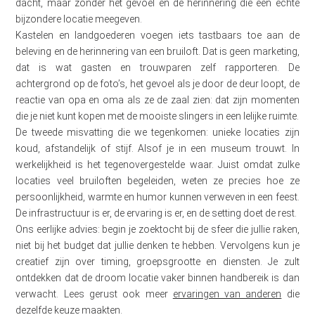
dacht, maar zonder het gevoel en de herinnering die een echte
bijzondere locatie meegeven.
Kastelen en landgoederen voegen iets tastbaars toe aan de
beleving en de herinnering van een bruiloft. Dat is geen marketing,
dat is wat gasten en trouwparen zelf rapporteren. De
achtergrond op de foto’s, het gevoel als je door de deur loopt, de
reactie van opa en oma als ze de zaal zien: dat zijn momenten
die je niet kunt kopen met de mooiste slingers in een lelijke ruimte.
De tweede misvatting die we tegenkomen: unieke locaties zijn
koud, afstandelijk of stijf. Alsof je in een museum trouwt. In
werkelijkheid is het tegenovergestelde waar. Juist omdat zulke
locaties veel bruiloften begeleiden, weten ze precies hoe ze
persoonlijkheid, warmte en humor kunnen verweven in een feest.
De infrastructuur is er, de ervaring is er, en de setting doet de rest.
Ons eerlijke advies: begin je zoektocht bij de sfeer die jullie raken,
niet bij het budget dat jullie denken te hebben. Vervolgens kun je
creatief zijn over timing, groepsgrootte en diensten. Je zult
ontdekken dat de droom locatie vaker binnen handbereik is dan
verwacht. Lees gerust ook meer
ervaringen van anderen
die
dezelfde keuze maakten.