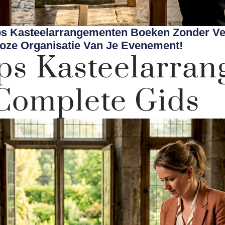
s Kasteelarrangementen Boeken Zonder Ver
oze Organisatie Van Je Evenement!
s Kasteelarra
Complete Gids