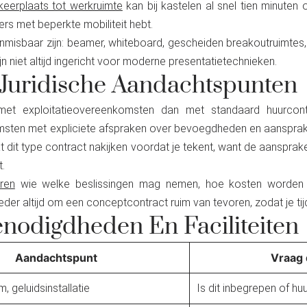
keerplaats tot werkruimte
kan bij kastelen al snel tien minuten 
s met beperkte mobiliteit hebt.
nmisbaar zijn: beamer, whiteboard, gescheiden breakoutruimtes, 
n niet altijd ingericht voor moderne presentatietechnieken.
 Juridische Aandachtspunten
r met exploitatieovereenkomsten dan met standaard huurcon
sten met expliciete afspraken over bevoegdheden en aansprakeli
at dit type contract nakijken voordat je tekent, want de aansprake
.
ren
wie welke beslissingen mag nemen, hoe kosten worden ve
eder altijd om een conceptcontract ruim van tevoren, zodat je ti
nodigdheden En Faciliteiten
Aandachtspunt
Vraag d
, geluidsinstallatie
Is dit inbegrepen of huur