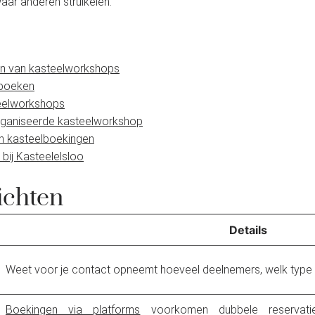
aar anderen struikelen.
en van kasteelworkshops
 boeken
teelworkshops
rganiseerde kasteelworkshop
len kasteelboekingen
ij Kasteelelsloo
ichten
Details
Weet voor je contact opneemt hoeveel deelnemers, welk type 
Boekingen via platforms
voorkomen dubbele reservatie