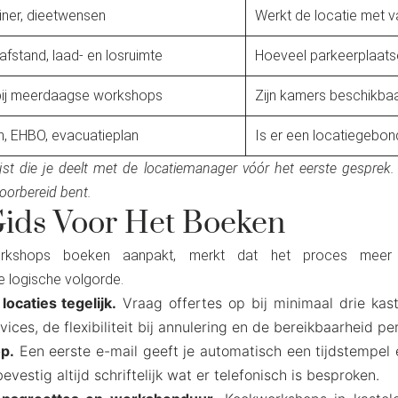
diner, dieetwensen
Werkt de locatie met v
afstand, laad- en losruimte
Hoeveel parkeerplaatse
bij meerdaagse workshops
Zijn kamers beschikbaa
, EHBO, evacuatieplan
Is er een locatiegebon
ijst die je deelt met de locatiemanager vóór het eerste gespre
voorbereid bent.
Gids Voor Het Boeken
orkshops boeken aanpakt, merkt dat het proces mee
e logische volgorde.
ocaties tegelijk.
Vraag offertes op bij minimaal drie kastel
ces, de flexibiliteit bij annulering en de bereikbaarheid p
op.
Een eerste e-mail geeft je automatisch een tijdstempel 
vestig altijd schriftelijk wat er telefonisch is besproken.