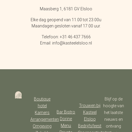
Maasberg 1, 6181 GV Elsloo
Elke dag geopend van 11.00 tot 23.00u
Maandagen gesloten vanaf 17.00 uur.
Telefoon: +31 46 437 7666
Email: info@kasteelelsloo.nl
Boutique
Blijf op de
Trouwen bij
hotel
hoogte van
Bar Bistro
Kasteel
Kamers
het laatste
Dorine
Elsloo
Arrangementen
nieuws en
Menu
Bedrijfsfeest
Omgeving
ontvang