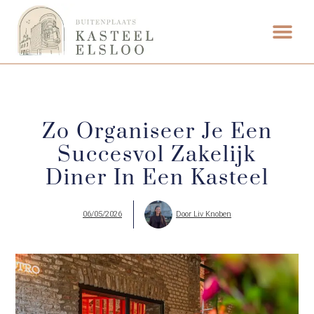
ETEN & DRI
Zo Organiseer Je Een
Succesvol Zakelijk
Diner In Een Kasteel
06/05/2026
Door
Liv Knoben