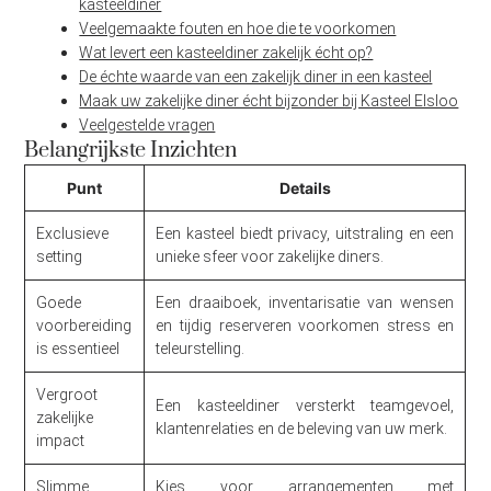
kasteeldiner
Veelgemaakte fouten en hoe die te voorkomen
Wat levert een kasteeldiner zakelijk écht op?
De échte waarde van een zakelijk diner in een kasteel
Maak uw zakelijke diner écht bijzonder bij Kasteel Elsloo
Veelgestelde vragen
Belangrijkste Inzichten
Punt
Details
Exclusieve
Een kasteel biedt privacy, uitstraling en een
setting
unieke sfeer voor zakelijke diners.
Goede
Een draaiboek, inventarisatie van wensen
voorbereiding
en tijdig reserveren voorkomen stress en
is essentieel
teleurstelling.
Vergroot
Een kasteeldiner versterkt teamgevoel,
zakelijke
klantenrelaties en de beleving van uw merk.
impact
Slimme
Kies voor arrangementen met