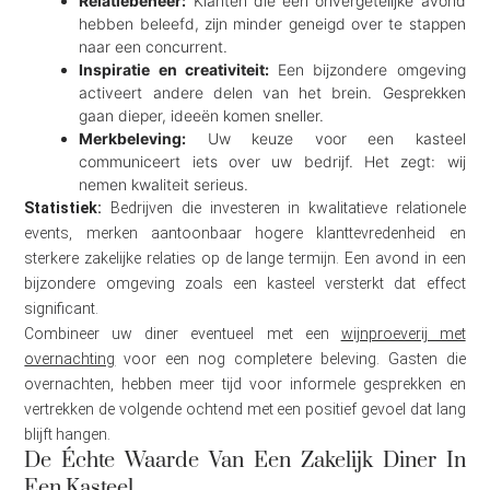
Relatiebeheer:
Klanten die een onvergetelijke avond
hebben beleefd, zijn minder geneigd over te stappen
naar een concurrent.
Inspiratie en creativiteit:
Een bijzondere omgeving
activeert andere delen van het brein. Gesprekken
gaan dieper, ideeën komen sneller.
Merkbeleving:
Uw keuze voor een kasteel
communiceert iets over uw bedrijf. Het zegt: wij
nemen kwaliteit serieus.
Statistiek:
Bedrijven die investeren in kwalitatieve relationele
events, merken aantoonbaar hogere klanttevredenheid en
sterkere zakelijke relaties op de lange termijn. Een avond in een
bijzondere omgeving zoals een kasteel versterkt dat effect
significant.
Combineer uw diner eventueel met een
wijnproeverij met
overnachting
voor een nog completere beleving. Gasten die
overnachten, hebben meer tijd voor informele gesprekken en
vertrekken de volgende ochtend met een positief gevoel dat lang
blijft hangen.
De Échte Waarde Van Een Zakelijk Diner In
Een Kasteel