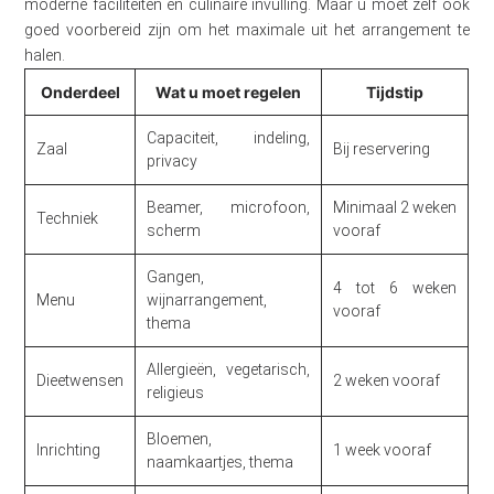
moderne faciliteiten en culinaire invulling. Maar u moet zelf ook
goed voorbereid zijn om het maximale uit het arrangement te
halen.
Onderdeel
Wat u moet regelen
Tijdstip
Capaciteit, indeling,
Zaal
Bij reservering
privacy
Beamer, microfoon,
Minimaal 2 weken
Techniek
scherm
vooraf
Gangen,
4 tot 6 weken
Menu
wijnarrangement,
vooraf
thema
Allergieën, vegetarisch,
Dieetwensen
2 weken vooraf
religieus
Bloemen,
Inrichting
1 week vooraf
naamkaartjes, thema