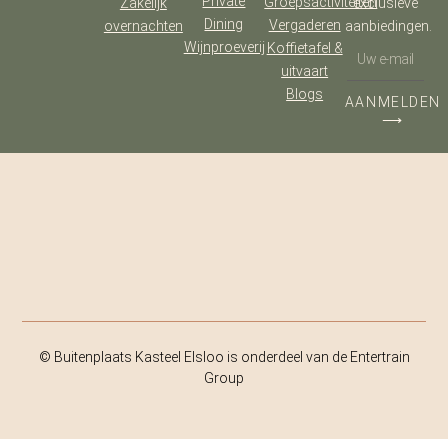
Private
Groepsactiviteiten
Zakelijk
exclusieve
Dining
Vergaderen
overnachten
aanbiedingen.
Wijnproeverij
Koffietafel &
uitvaart
Blogs
AANMELDEN
⟶
© Buitenplaats Kasteel Elsloo is onderdeel van de Entertrain
Group