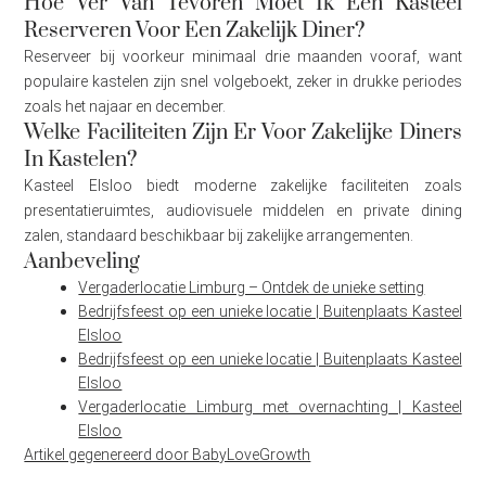
Hoe Ver Van Tevoren Moet Ik Een Kasteel
Reserveren Voor Een Zakelijk Diner?
Reserveer bij voorkeur minimaal drie maanden vooraf, want
populaire kastelen zijn snel volgeboekt, zeker in drukke periodes
zoals het najaar en december.
Welke Faciliteiten Zijn Er Voor Zakelijke Diners
In Kastelen?
Kasteel Elsloo biedt moderne zakelijke faciliteiten zoals
presentatieruimtes, audiovisuele middelen en private dining
zalen, standaard beschikbaar bij zakelijke arrangementen.
Aanbeveling
Vergaderlocatie Limburg – Ontdek de unieke setting
Bedrijfsfeest op een unieke locatie | Buitenplaats Kasteel
Elsloo
Bedrijfsfeest op een unieke locatie | Buitenplaats Kasteel
Elsloo
Vergaderlocatie Limburg met overnachting | Kasteel
Elsloo
Artikel gegenereerd door BabyLoveGrowth