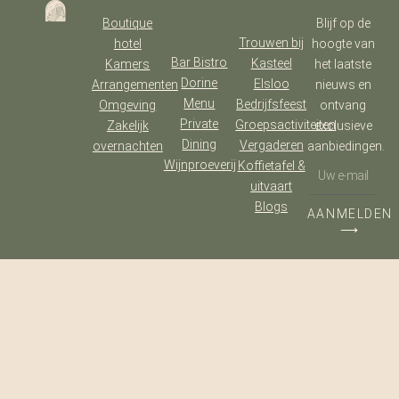
Boutique
Blijf op de
Trouwen bij
hotel
hoogte van
Bar Bistro
Kasteel
Kamers
het laatste
Dorine
Elsloo
Arrangementen
nieuws en
Menu
Bedrijfsfeest
Omgeving
ontvang
Private
Groepsactiviteiten
Zakelijk
exclusieve
Dining
Vergaderen
overnachten
aanbiedingen.
Wijnproeverij
Koffietafel &
uitvaart
Blogs
AANMELDEN
⟶