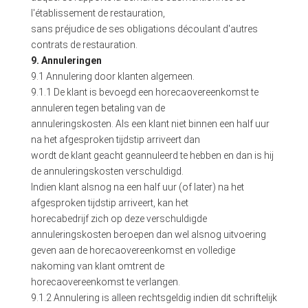
l'établissement de restauration,
sans préjudice de ses obligations découlant d'autres
contrats de restauration.
9. Annuleringen
9.1 Annulering door klanten algemeen.
9.1.1 De klant is bevoegd een horecaovereenkomst te
annuleren tegen betaling van de
annuleringskosten. Als een klant niet binnen een half uur
na het afgesproken tijdstip arriveert dan
wordt de klant geacht geannuleerd te hebben en dan is hij
de annuleringskosten verschuldigd.
Indien klant alsnog na een half uur (of later) na het
afgesproken tijdstip arriveert, kan het
horecabedrijf zich op deze verschuldigde
annuleringskosten beroepen dan wel alsnog uitvoering
geven aan de horecaovereenkomst en volledige
nakoming van klant omtrent de
horecaovereenkomst te verlangen.
9.1.2 Annulering is alleen rechtsgeldig indien dit schriftelijk