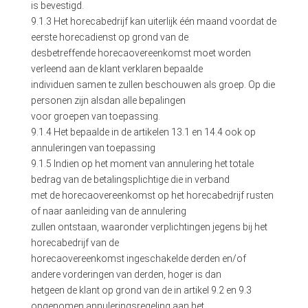
is bevestigd.
9.1.3 Het horecabedrijf kan uiterlijk één maand voordat de
eerste horecadienst op grond van de
desbetreffende horecaovereenkomst moet worden
verleend aan de klant verklaren bepaalde
individuen samen te zullen beschouwen als groep. Op die
personen zijn alsdan alle bepalingen
voor groepen van toepassing.
9.1.4 Het bepaalde in de artikelen 13.1 en 14.4 ook op
annuleringen van toepassing
9.1.5 Indien op het moment van annulering het totale
bedrag van de betalingsplichtige die in verband
met de horecaovereenkomst op het horecabedrijf rusten
of naar aanleiding van de annulering
zullen ontstaan, waaronder verplichtingen jegens bij het
horecabedrijf van de
horecaovereenkomst ingeschakelde derden en/of
andere vorderingen van derden, hoger is dan
hetgeen de klant op grond van de in artikel 9.2 en 9.3
opgenomen annuleringsregeling aan het