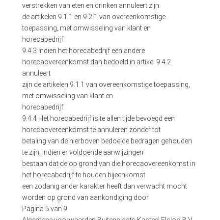
verstrekken van eten en drinken annuleert zijn
de artikelen 9.1.1 en 9.2.1 van overeenkomstige
toepassing, met omwisseling van klant en
horecabedrijf.
9.4.3 Indien het horecabedrijf een andere
horecaovereenkomst dan bedoeld in artikel 9.4.2
annuleert
zijn de artikelen 9.1.1 van overeenkomstige toepassing,
met omwisseling van klant en
horecabedrijf.
9.4.4 Het horecabedrijf is te allen tijde bevoegd een
horecaovereenkomst te annuleren zonder tot
betaling van de hierboven bedoelde bedragen gehouden
te zijn, indien er voldoende aanwijzingen
bestaan dat de op grond van die horecaovereenkomst in
het horecabedrijf te houden bijeenkomst
een zodanig ander karakter heeft dan verwacht mocht
worden op grond van aankondiging door
Pagina 5 van 9
Algemene voorwaarden Buitenplaats Kasteel Elsloo B.V.