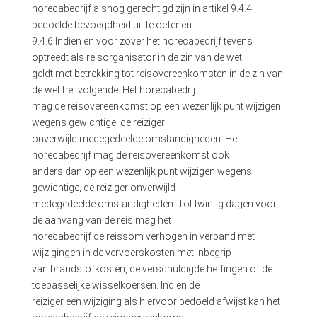
horecabedrijf alsnog gerechtigd zijn in artikel 9.4.4
bedoelde bevoegdheid uit te oefenen.
9.4.6 Indien en voor zover het horecabedrijf tevens
optreedt als reisorganisator in de zin van de wet
geldt met betrekking tot reisovereenkomsten in de zin van
de wet het volgende. Het horecabedrijf
mag de reisovereenkomst op een wezenlijk punt wijzigen
wegens gewichtige, de reiziger
onverwijld medegedeelde omstandigheden. Het
horecabedrijf mag de reisovereenkomst ook
anders dan op een wezenlijk punt wijzigen wegens
gewichtige, de reiziger onverwijld
medegedeelde omstandigheden. Tot twintig dagen voor
de aanvang van de reis mag het
horecabedrijf de reissom verhogen in verband met
wijzigingen in de vervoerskosten met inbegrip
van brandstofkosten, de verschuldigde heffingen of de
toepasselijke wisselkoersen. Indien de
reiziger een wijziging als hiervoor bedoeld afwijst kan het