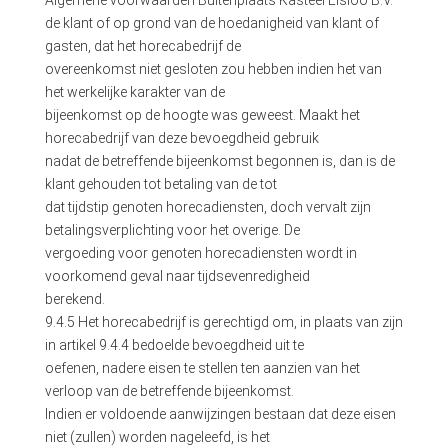
de klant of op grond van de hoedanigheid van klant of
gasten, dat het horecabedrijf de
overeenkomst niet gesloten zou hebben indien het van
het werkelijke karakter van de
bijeenkomst op de hoogte was geweest. Maakt het
horecabedrijf van deze bevoegdheid gebruik
nadat de betreffende bijeenkomst begonnen is, dan is de
klant gehouden tot betaling van de tot
dat tijdstip genoten horecadiensten, doch vervalt zijn
betalingsverplichting voor het overige. De
vergoeding voor genoten horecadiensten wordt in
voorkomend geval naar tijdsevenredigheid
berekend.
9.4.5 Het horecabedrijf is gerechtigd om, in plaats van zijn
in artikel 9.4.4 bedoelde bevoegdheid uit te
oefenen, nadere eisen te stellen ten aanzien van het
verloop van de betreffende bijeenkomst.
Indien er voldoende aanwijzingen bestaan dat deze eisen
niet (zullen) worden nageleefd, is het