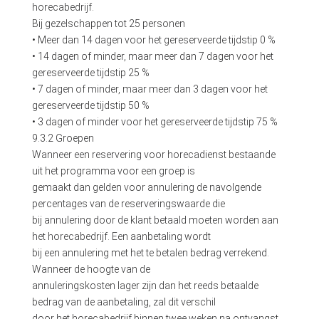
horecabedrijf.
Bij gezelschappen tot 25 personen
• Meer dan 14 dagen voor het gereserveerde tijdstip 0 %
• 14 dagen of minder, maar meer dan 7 dagen voor het
gereserveerde tijdstip 25 %
• 7 dagen of minder, maar meer dan 3 dagen voor het
gereserveerde tijdstip 50 %
• 3 dagen of minder voor het gereserveerde tijdstip 75 %
9.3.2 Groepen
Wanneer een reservering voor horecadienst bestaande
uit het programma voor een groep is
gemaakt dan gelden voor annulering de navolgende
percentages van de reserveringswaarde die
bij annulering door de klant betaald moeten worden aan
het horecabedrijf. Een aanbetaling wordt
bij een annulering met het te betalen bedrag verrekend.
Wanneer de hoogte van de
annuleringskosten lager zijn dan het reeds betaalde
bedrag van de aanbetaling, zal dit verschil
door het horecabedrijf binnen twee weken na ontvangst