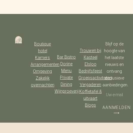
Boutique
Blijf op de
Trouwen bij
hotel
hoogte van
Bar Bistro
Kasteel
Kamers
het laatste
Dorine
Elsloo
Arrangementen
nieuws en
Menu
Bedrijfsfeest
Omgeving
ontvang
Private
Groepsactiviteiten
Zakelijk
exclusieve
Dining
Vergaderen
overnachten
aanbiedingen.
Wijnproeverij
Koffietafel &
uitvaart
Blogs
AANMELDEN
⟶