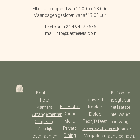
Elke dag geopend van 11.00 tot 23.00u
Maandagen gesloten vanaf 17.00 uur.
Telefoon: +31 46 437 7666
Email: info@kasteelelsloo.nl
Boutique
Blijf op de
Trouwen bij
hotel
hoogte van
Bar Bistro
Kasteel
Kamers
het laatste
Dorine
Elsloo
Arrangementen
nieuws en
Menu
Bedrijfsfeest
Omgeving
ontvang
Private
Groepsactiviteiten
Zakelijk
exclusieve
Dining
Vergaderen
overnachten
aanbiedingen.