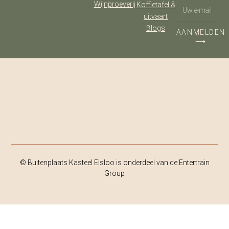
Wijnproeverij
Koffietafel &
uitvaart
Blogs
AANMELDEN
⟶
© Buitenplaats Kasteel Elsloo is onderdeel van de Entertrain
Group