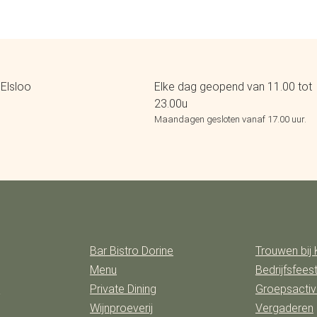
Elsloo
Elke dag geopend van 11.00 tot
23.00u
Maandagen gesloten vanaf 17.00 uur.
Bar Bistro Dorine
Trouwen bij 
Menu
Bedrijfsfees
n
Private Dining
Groepsactivi
Wijnproeverij
Vergaderen