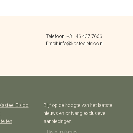
Telefoon: +31 46 437 7666
Email: info@kasteelelsloo.nl
Kasteel Elsloo
Blijf op de hoogte van het laatste
t
nieuws en ontvang exclusieve
teiten
aanbiedingen.