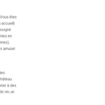
 Vous êtes
accueilli.
 soigné
eniez en
nnes),
us amuser.
les
 château
nner à des
de vin, un