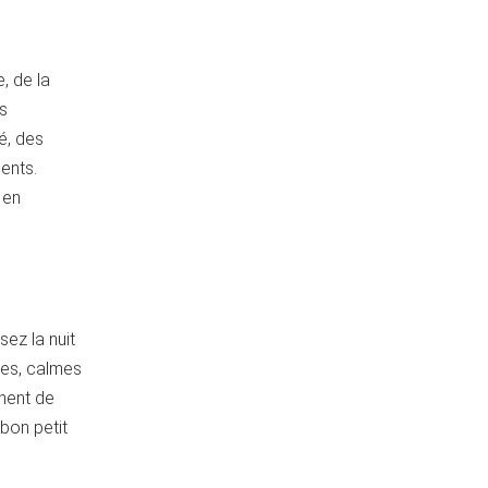
, de la
us
é, des
ents.
 en
ez la nuit
les, calmes
nnent de
 bon petit