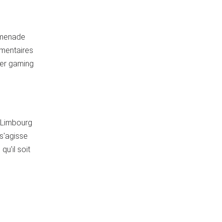
omenade
émentaires
ser gaming
e Limbourg
 s'agisse
u'il soit