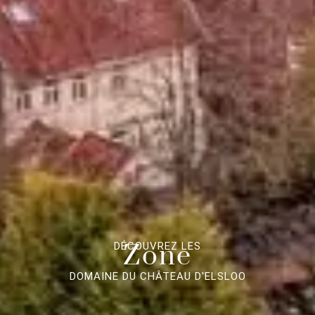
Zone
DÉCOUVREZ LES
DOMAINE DU CHÂTEAU D'ELSLOO