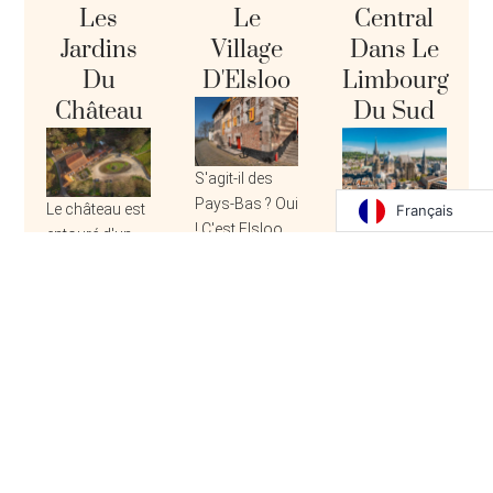
Les
Le
Central
Jardins
Village
Dans Le
Du
D'Elsloo
Limbourg
Château
Du Sud
S'agit-il des
Pays-Bas ? Oui
Le château est
Le château
Français
! C'est Elsloo,
entouré d'un
d'Elsloo se
l'un des
magnifique
trouve à 15
centres-villes
jardin
minutes de
les plus
botanique et
route de
authentiques
d'un parc.
Maastricht et
et les plus
Plusieurs
Valkenburg,
charmants du
sentiers de
Roermond et
pays. Le centre
randonnée de
Aix-la-Chapelle
historique,
différentes
sont
avec ses
distances
également des
différences de
partent d'ici, à
endroits