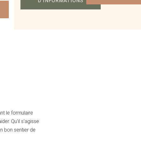
D'INFORMATIONS
nt le formulaire
der. Qu'il s'agisse
 un bon sentier de