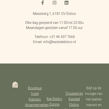
Maasberg 1, 6181 GV Elsloo
Elke dag geopend van 11.00 tot 23.00u
Maandagen gesloten vanaf 17.00 uur.
Telefoon: +31 46 437 7666
Email: info@kasteelelsloo.nl
Boutique
Blijf op de
Trouwen bij
hotel
hoogte van
Bar Bistro
Kasteel
Kamers
het laatste
Dorine
Elsloo
Arrangementen
nieuws en