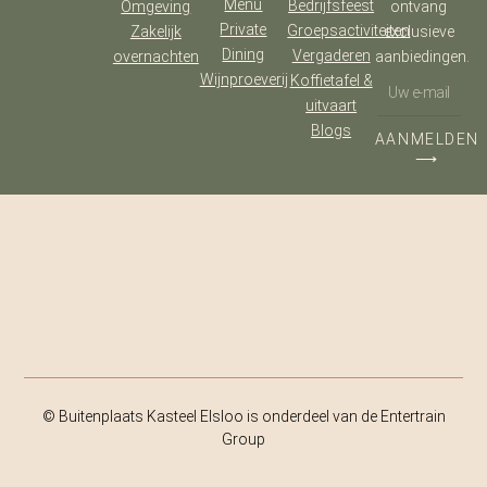
Menu
Bedrijfsfeest
Omgeving
ontvang
Private
Groepsactiviteiten
Zakelijk
exclusieve
Dining
Vergaderen
overnachten
aanbiedingen.
Wijnproeverij
Koffietafel &
uitvaart
Blogs
AANMELDEN
⟶
© Buitenplaats Kasteel Elsloo is onderdeel van de Entertrain
Group