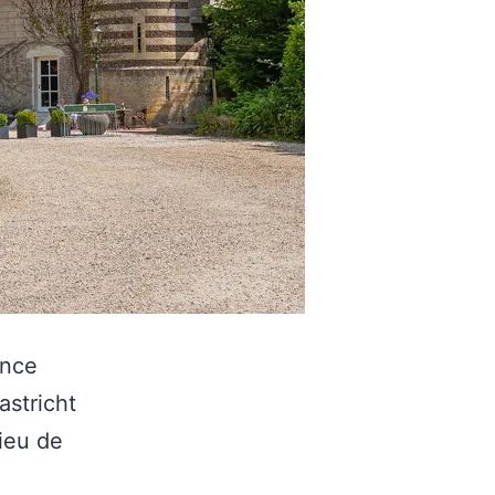
ence
astricht
lieu de