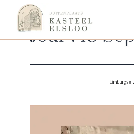
Jour :
18 Se
Limburgse w