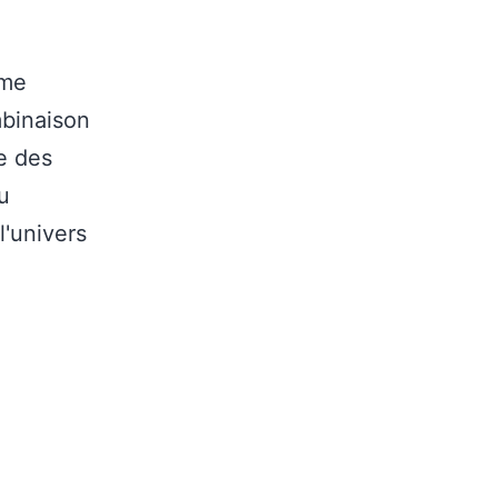
hme
mbinaison
re des
u
'univers