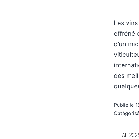
Les vins
effréné 
d'un micr
viticult
internat
des meil
quelques
Publié le
1
Catégori
TEFAF 2026 