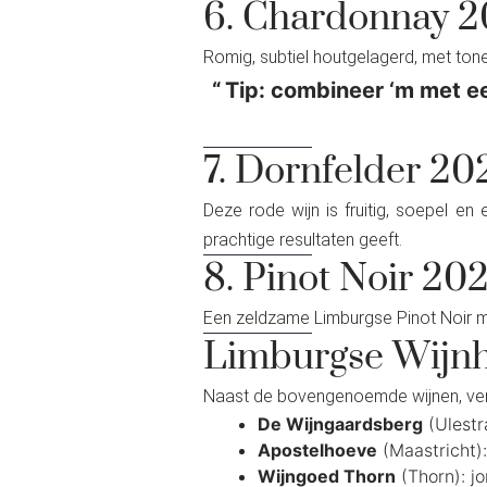
6. Chardonnay 2
Romig, subtiel houtgelagerd, met ton
Tip: combineer ‘m met e
7. Dornfelder 2
Deze rode wijn is fruitig, soepel en
prachtige resultaten geeft.
8. Pinot Noir 20
Een zeldzame Limburgse Pinot Noir met
Limburgse Wijnh
Naast de bovengenoemde wijnen, verdi
De Wijngaardsberg
(Ulestr
Apostelhoeve
(Maastricht)
Wijngoed Thorn
(Thorn): j