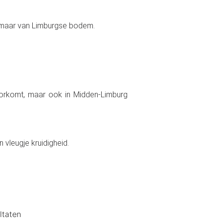
e, maar van Limburgse bodem.
 voorkomt, maar ook in Midden-Limburg
 vleugje kruidigheid.
ltaten