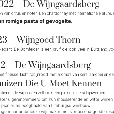
022 – De Wijngaardsberg
en van citrus en noten. Een chardonnay met internationale allur
en romige pasta of gevogelte.
023 – Wijngoed Thorn
 elegant. De Dornfelder is een druif die ook veel in Duitsland
22 – De Wijngaardsberg
 finesse. Licht robijnrood, met aroma’s van kers, aardbei en een
uizen Die U Moet Kennen
enen de wijnhuizen zelf ook een plekje in de schijnwerpers:
aten): gerenommeerd om hun mousserende en witte wijnen
: pionier en boegbeeld van Limburgse wijnbouw
onge maar ambitieuze wijnmaker met verrassend goede resu