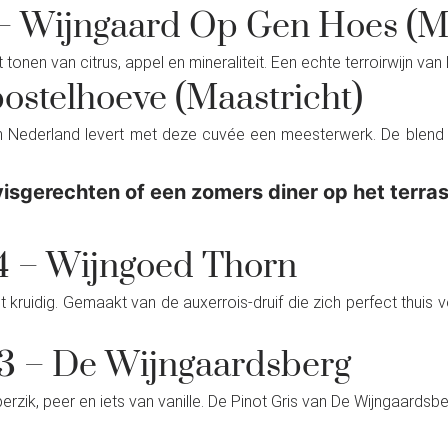
g – Wijngaard Op Gen Hoes (M
 tonen van citrus, appel en mineraliteit. Een echte terroirwijn v
postelhoeve (Maastricht)
Nederland levert met deze cuvée een meesterwerk. De blend van
 visgerechten of een zomers diner op het terras
24 – Wijngoed Thorn
ht kruidig. Gemaakt van de auxerrois-druif die zich perfect thuis v
23 – De Wijngaardsberg
erzik, peer en iets van vanille. De Pinot Gris van De Wijngaardsber