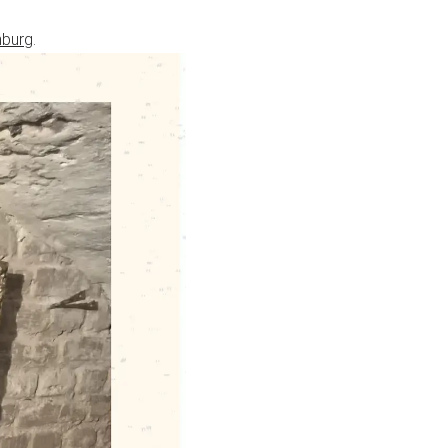
mburg
.