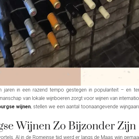
n jaren in een razend tempo gestegen in populariteit – en te
manschap van lokale wijnboeren zorgt voor wijnen van internati
burgse wijnen
, stellen we een aantal toonaangevende wijngaa
e Wijnen Zo Bijzonder Zijn
ortels. Al in de Romeinse tijd werd er langs de Maas wijn gemaak