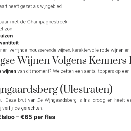
aart heeft gezet als wijngebied.
jkbaar met de Champagnestreek
l zon
huizen
wantiteit
 wijnen, verfijnde mousserende wijnen, karaktervolle rode wijnen e
gse Wijnen Volgens Kenners 
 wijnen
van dit moment? We zetten een aantal toppers op een rij
ijngaardsberg (Ulestraten)
au. Deze brut van
De
Wijngaardsberg
is fris, droog en heeft 
j verfijnde gerechten.
Elsloo – €65 per fles