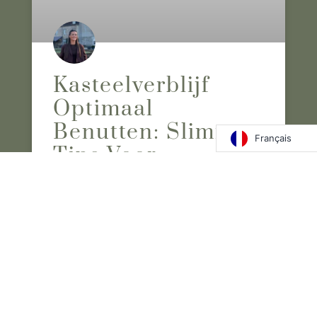
Kasteelverblijf
Optimaal
Benutten: Slimme
Français
Tips Voor
Evenementen
Ontdek slimme tips kasteelverblijf optimaal
benutten voor onvergetelijke evenementen.
Maak uw kasteelervaring echt bijzonder met
onze gids!
LIRE LA SUITE "