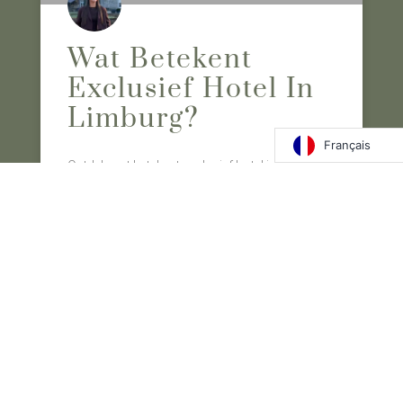
Wat Betekent
Exclusief Hotel In
Limburg?
Français
Ontdek wat betekent exclusief hotel in Limburg:
unieke locaties, persoonlijke service en luxe
wellness voor een onvergetelijke ervaring.
LIRE LA SUITE "
Liv Knoben
12 Juni 2026
BLOG