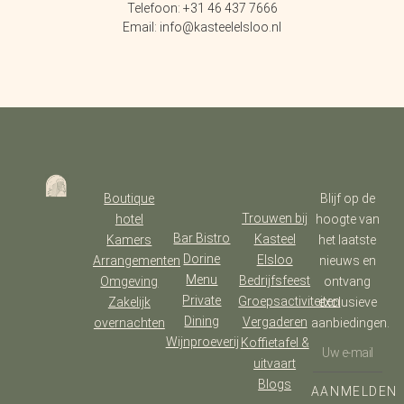
Telefoon: +31 46 437 7666
Email: info@kasteelelsloo.nl
Boutique
Blijf op de
Trouwen bij
hotel
hoogte van
Bar Bistro
Kasteel
Kamers
het laatste
Dorine
Elsloo
Arrangementen
nieuws en
Menu
Bedrijfsfeest
Omgeving
ontvang
Private
Groepsactiviteiten
Zakelijk
exclusieve
Dining
Vergaderen
overnachten
aanbiedingen.
Wijnproeverij
Koffietafel &
uitvaart
Blogs
AANMELDEN